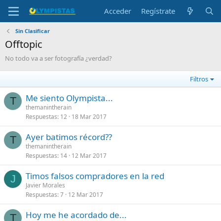
Acceder
Regístrate
Sin Clasificar
Offtopic
No todo va a ser fotografía ¿verdad?
Filtros
Me siento Olympista...
T
themanintherain
Respuestas
12
18 Mar 2017
Ayer batimos récord??
T
themanintherain
Respuestas
14
12 Mar 2017
Timos falsos compradores en la red
J
Javier Morales
Respuestas
7
12 Mar 2017
Hoy me he acordado de...
T