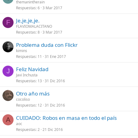
themanintherain
Respuestas
6
3 Mar 2017
Je,je,je,je.
F
FLAVIOMALACITANO
Respuestas
8
3 Mar 2017
Problema duda con Flickr
kimins
Respuestas
11
31 Ene 2017
Feliz Navidad
J
Javi Inchusta
Respuestas
13
31 Dic 2016
Otro año más
cocoliso
Respuestas
12
31 Dic 2016
CUIDADO: Robos en masa en todo el país
A
aoc
Respuestas
2
21 Dic 2016