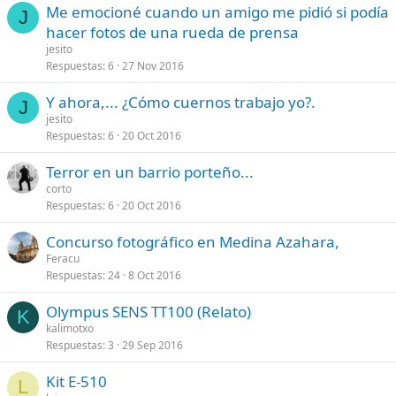
Me emocioné cuando un amigo me pidió si podía
J
hacer fotos de una rueda de prensa
jesito
Respuestas
6
27 Nov 2016
Y ahora,... ¿Cómo cuernos trabajo yo?.
J
jesito
Respuestas
6
20 Oct 2016
Terror en un barrio porteño...
corto
Respuestas
6
20 Oct 2016
Concurso fotográfico en Medina Azahara,
Feracu
Respuestas
24
8 Oct 2016
Olympus SENS TT100 (Relato)
K
kalimotxo
Respuestas
3
29 Sep 2016
Kit E-510
L