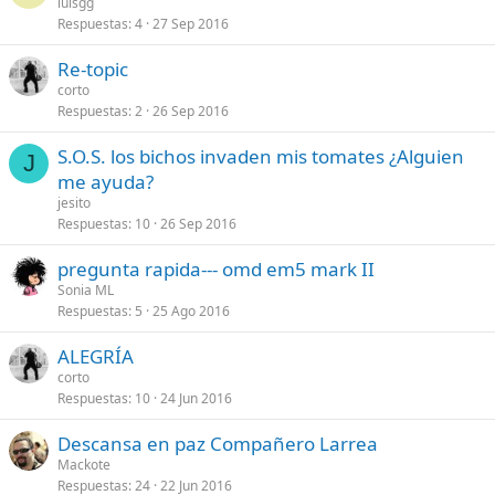
luisgg
Respuestas
4
27 Sep 2016
Re-topic
corto
Respuestas
2
26 Sep 2016
S.O.S. los bichos invaden mis tomates ¿Alguien
J
me ayuda?
jesito
Respuestas
10
26 Sep 2016
pregunta rapida--- omd em5 mark II
Sonia ML
Respuestas
5
25 Ago 2016
ALEGRÍA
corto
Respuestas
10
24 Jun 2016
Descansa en paz Compañero Larrea
Mackote
Respuestas
24
22 Jun 2016