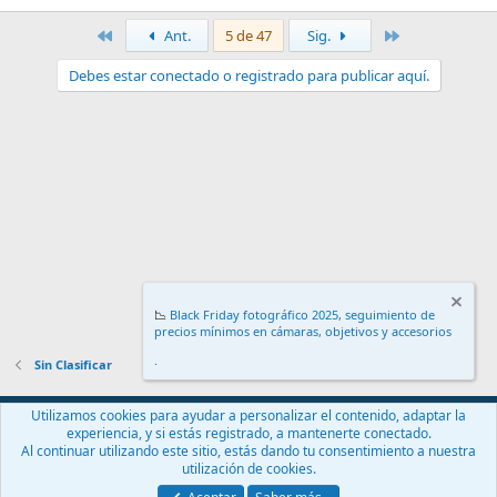
Primero
Último
Ant.
5 de 47
Sig.
Debes estar conectado o registrado para publicar aquí.
📉
Black Friday fotográfico 2025, seguimiento de
precios mínimos en cámaras, objetivos y accesorios
.
Sin Clasificar
Español (ES)
Utilizamos cookies para ayudar a personalizar el contenido, adaptar la
experiencia, y si estás registrado, a mantenerte conectado.
Contáctanos
Términos y reglas
Política de privacidad
Ayuda
Al continuar utilizando este sitio, estás dando tu consentimiento a nuestra
Inicio
R
utilización de cookies.
S
S