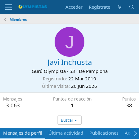
Acceder
Regístrate
Miembros
J
Javi Inchusta
Gurú Olympista
·
53
·
De
Pamplona
Registrado
22 Mar 2010
Última visita
26 Jun 2026
Mensajes
Puntos de reacción
Puntos
3.063
1
38
Buscar
Mensajes de perfil
Última actividad
Publicaciones
Acerca