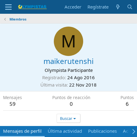
Acceder
Regístrate
Miembros
M
maikerutenshi
Olympista Participante
Registrado
24 Ago 2016
Última visita
22 Nov 2018
Mensajes
Puntos de reacción
Puntos
59
0
6
Buscar
Mensajes de perfil
Última actividad
Publicaciones
Acerca