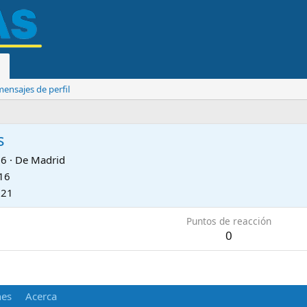
ensajes de perfil
s
56
·
De
Madrid
16
021
Puntos de reacción
0
nes
Acerca