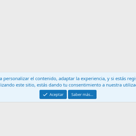
 personalizar el contenido, adaptar la experiencia, y si estás re
lizando este sitio, estás dando tu consentimiento a nuestra utiliz
Contáctanos
T
Aceptar
Saber más…
®
Community platform by XenForo
© 2010-2024 XenForo Ltd.