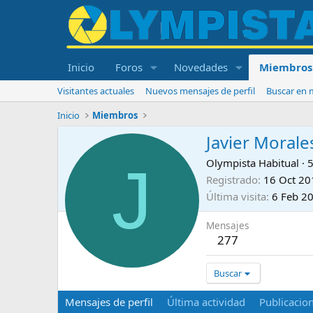
Inicio
Foros
Novedades
Miembros
Visitantes actuales
Nuevos mensajes de perfil
Buscar en m
Inicio
Miembros
Javier Morale
J
Olympista Habitual
·
Registrado
16 Oct 20
Última visita
6 Feb 2
Mensajes
277
Buscar
Mensajes de perfil
Última actividad
Publicacio