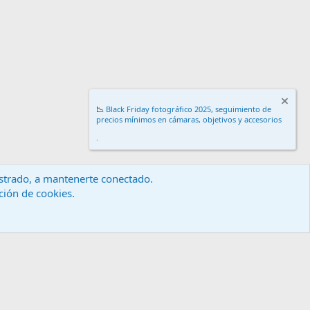
📉
Black Friday fotográfico 2025, seguimiento de
precios mínimos en cámaras, objetivos y accesorios
.
gistrado, a mantenerte conectado.
ación de cookies.
érminos y reglas
Política de privacidad
Ayuda
Inicio
R
S
S