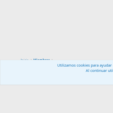
Inicio
Miembros
Utilizamos cookies para ayudar a
Al continuar uti
Español (ES)