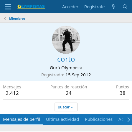
Acceder
Regístrate
Miembros
corto
Gurú Olympista
Registrado
15 Sep 2012
Mensajes
Puntos de reacción
Puntos
2.412
24
38
Buscar
Mensajes de perfil
Última actividad
Publicaciones
Acerca