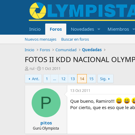
Inicio
Foros
Novedades
Miembros
Nuevos mensajes
Buscar en foros
Inicio
Foros
Comunidad
Quedadas
FOTOS II KDD NACIONAL OLYMP
I
F
rul
1 Oct 2011
n
e
Ant.
1
…
12
13
14
15
Sig.
i
c
c
h
i
a
13 Oct 2011
a
d
P
d
e
Que bueno, Ramiro!!!
o
i
Por cierto, que es eso que le ab
r
n
d
i
pitos
e
c
l
i
Gurú Olympista
t
o