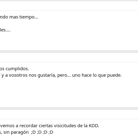
endo mas tiempo...
es....
sos cumplidos.
y a vosotros nos gustaría, pero... uno hace lo que puede.
lvemos a recordar ciertas visicitudes de la KDD.
, sin paragón ;D ;D ;D ;D