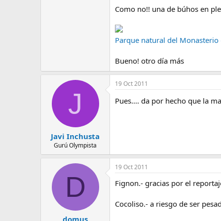
Como no!! una de búhos en ple
Parque natural del Monasterio 
Bueno! otro día más
19 Oct 2011
J
Pues.... da por hecho que la 
Javi Inchusta
Gurú Olympista
19 Oct 2011
D
Fignon.- gracias por el reporta
Cocoliso.- a riesgo de ser pes
domus