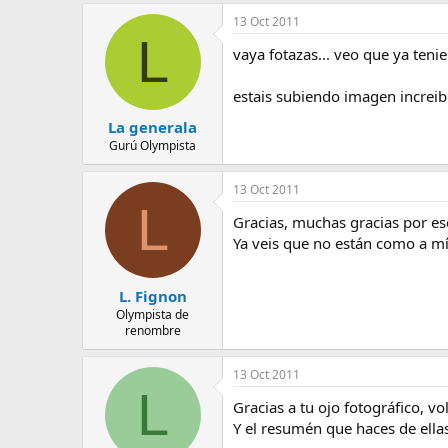
e
13 Oct 2011
m
L
a
vaya fotazas... veo que ya teni
estais subiendo imagen increibl
La generala
Gurú Olympista
13 Oct 2011
L
Gracias, muchas gracias por e
Ya veis que no están como a mí 
L. Fignon
Olympista de
renombre
13 Oct 2011
L
Gracias a tu ojo fotográfico, vo
Y el resumén que haces de ellas