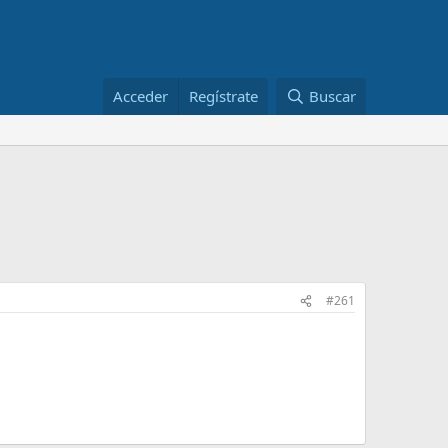
Acceder
Regístrate
Buscar
#261