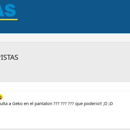
ISTAS
ulta a Geko en el pantalon ??? ??? ??? que poderio!! ;D ;D