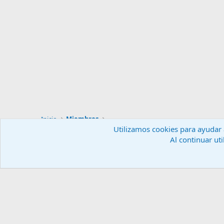
Inicio
Miembros
Utilizamos cookies para ayudar a
Al continuar uti
Español (ES)