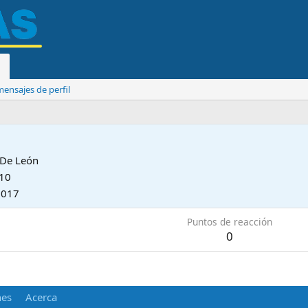
ensajes de perfil
De
León
010
2017
Puntos de reacción
0
nes
Acerca