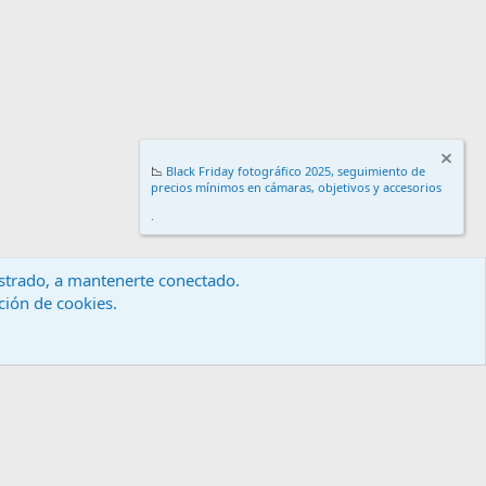
📉
Black Friday fotográfico 2025, seguimiento de
precios mínimos en cámaras, objetivos y accesorios
.
gistrado, a mantenerte conectado.
ación de cookies.
érminos y reglas
Política de privacidad
Ayuda
Inicio
R
S
S