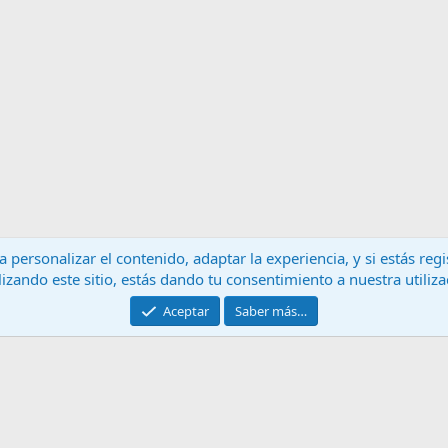
 personalizar el contenido, adaptar la experiencia, y si estás re
lizando este sitio, estás dando tu consentimiento a nuestra utiliz
Contáctanos
T
Aceptar
Saber más…
®
Community platform by XenForo
© 2010-2024 XenForo Ltd.