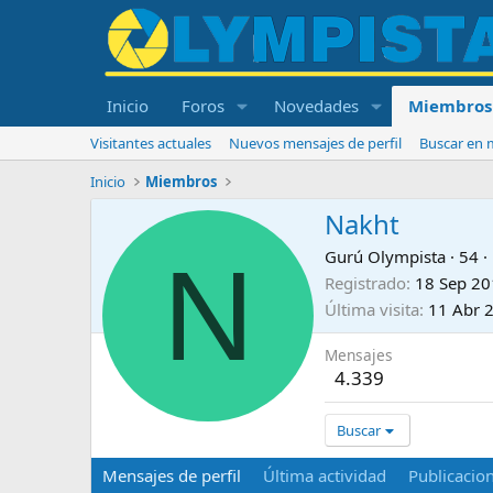
Inicio
Foros
Novedades
Miembros
Visitantes actuales
Nuevos mensajes de perfil
Buscar en m
Inicio
Miembros
Nakht
N
Gurú Olympista
·
54
·
Registrado
18 Sep 2
Última visita
11 Abr 
Mensajes
4.339
Buscar
Mensajes de perfil
Última actividad
Publicacio