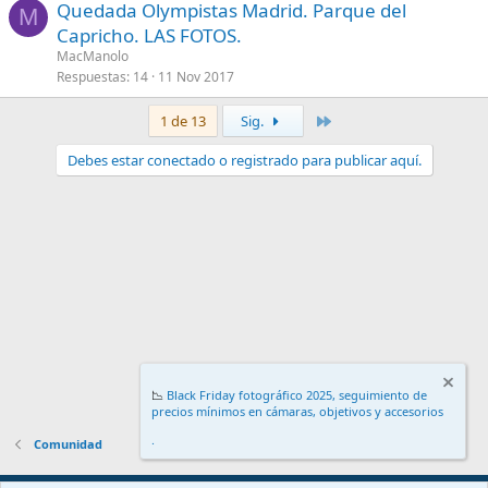
Quedada Olympistas Madrid. Parque del
M
Capricho. LAS FOTOS.
MacManolo
Respuestas
14
11 Nov 2017
Último
1 de 13
Sig.
Debes estar conectado o registrado para publicar aquí.
📉
Black Friday fotográfico 2025, seguimiento de
precios mínimos en cámaras, objetivos y accesorios
.
Comunidad