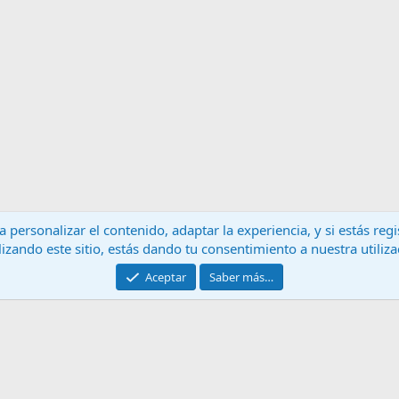
 personalizar el contenido, adaptar la experiencia, y si estás re
lizando este sitio, estás dando tu consentimiento a nuestra utiliz
Contáctanos
T
Aceptar
Saber más…
®
Community platform by XenForo
© 2010-2024 XenForo Ltd.