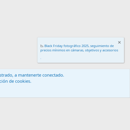
📉
Black Friday fotográfico 2025, seguimiento de
precios mínimos en cámaras, objetivos y accesorios
.
gistrado, a mantenerte conectado.
ación de cookies.
érminos y reglas
Política de privacidad
Ayuda
Inicio
R
S
S