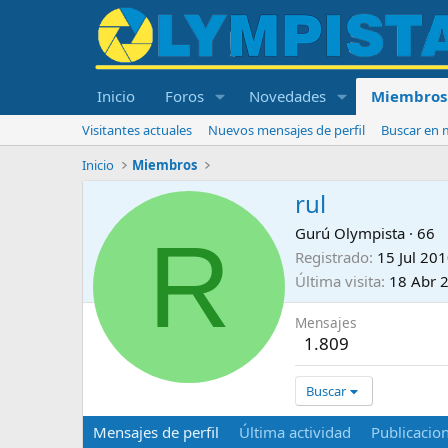
Inicio
Foros
Novedades
Miembros
Visitantes actuales
Nuevos mensajes de perfil
Buscar en m
Inicio
Miembros
rul
R
Gurú Olympista
·
66
Registrado
15 Jul 20
Última visita
18 Abr 
Mensajes
1.809
Buscar
Mensajes de perfil
Última actividad
Publicacio