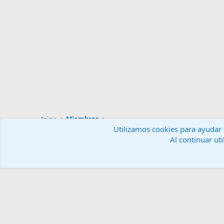
Inicio
Miembros
Utilizamos cookies para ayudar a
Al continuar uti
Español (ES)