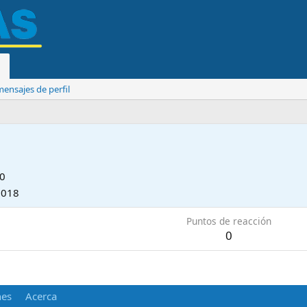
ensajes de perfil
10
2018
Puntos de reacción
0
nes
Acerca