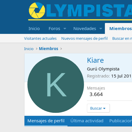
Inicio
Foros
Novedades
Miembros
Visitantes actuales
Nuevos mensajes de perfil
Buscar en m
Inicio
Miembros
Kiare
K
Gurú Olympista
Registrado
15 Jul 20
Mensajes
3.664
Buscar
Mensajes de perfil
Última actividad
Publicacio