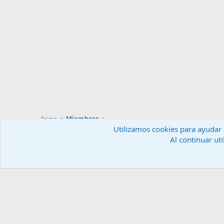
Inicio
Miembros
Utilizamos cookies para ayudar a
Al continuar uti
Español (ES)