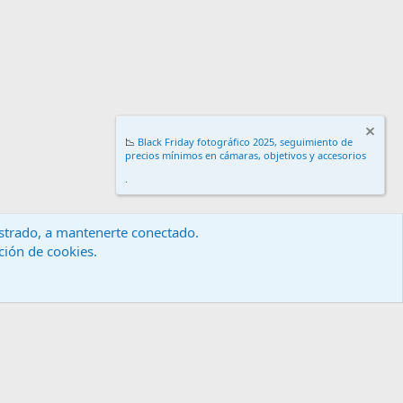
📉
Black Friday fotográfico 2025, seguimiento de
precios mínimos en cámaras, objetivos y accesorios
.
gistrado, a mantenerte conectado.
ación de cookies.
érminos y reglas
Política de privacidad
Ayuda
Inicio
R
S
S