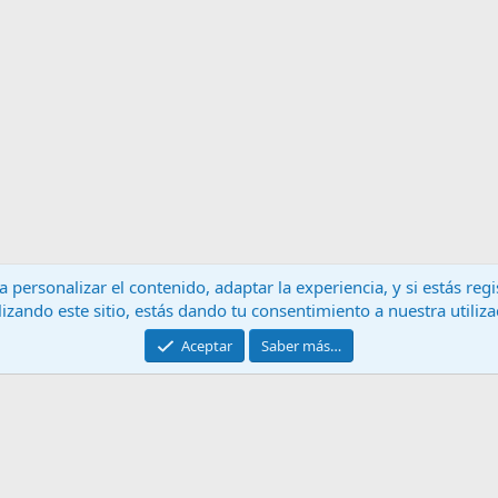
 personalizar el contenido, adaptar la experiencia, y si estás re
lizando este sitio, estás dando tu consentimiento a nuestra utiliz
Contáctanos
T
Aceptar
Saber más…
®
Community platform by XenForo
© 2010-2024 XenForo Ltd.