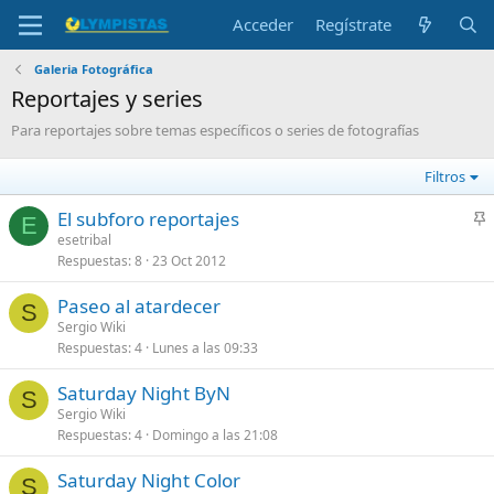
Acceder
Regístrate
Galeria Fotográfica
Reportajes y series
Para reportajes sobre temas específicos o series de fotografías
Filtros
El subforo reportajes
E
n
esetribal
Respuestas
8
23 Oct 2012
c
l
Paseo al atardecer
a
S
Sergio Wiki
d
Respuestas
4
Lunes a las 09:33
o
Saturday Night ByN
S
Sergio Wiki
Respuestas
4
Domingo a las 21:08
Saturday Night Color
S