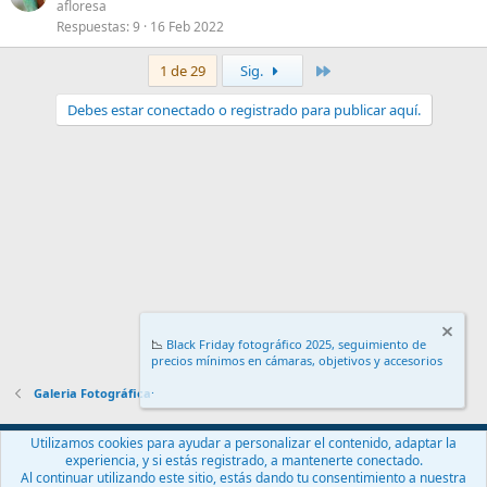
afloresa
Respuestas
9
16 Feb 2022
Último
1 de 29
Sig.
Debes estar conectado o registrado para publicar aquí.
📉
Black Friday fotográfico 2025, seguimiento de
precios mínimos en cámaras, objetivos y accesorios
.
Galeria Fotográfica
Español (ES)
Utilizamos cookies para ayudar a personalizar el contenido, adaptar la
experiencia, y si estás registrado, a mantenerte conectado.
Contáctanos
Términos y reglas
Política de privacidad
Ayuda
Al continuar utilizando este sitio, estás dando tu consentimiento a nuestra