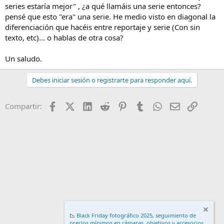
series estaría mejor" , ¿a qué llamáis una serie entonces?
pensé que esto "era" una serie. He medio visto en diagonal la
diferenciación que hacéis entre reportaje y serie (Con sin
texto, etc)... o hablas de otra cosa?
Un saludo.
Debes iniciar sesión o registrarte para responder aquí.
Facebook
X (Twitter)
LinkedIn
Reddit
Pinterest
Tumblr
WhatsApp
Email
Enlace
Compartir:
📉
Black Friday fotográfico 2025, seguimiento de
precios mínimos en cámaras, objetivos y accesorios