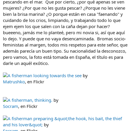
pescando en el mar. Que por cierto, ¿por qué apenas se ven
mujeres? ¿Por que no les gusta pescar? ¿Porque no les viene
bien la brisa marina? ¿O porque están en casa "faenando" y
cuidando de los crios, limpiando, y trabajando todo lo que
ejem ejem los que salen con la caña dejan por hacer?
bueeeno, jamás me lo planteé, pero mi novia si, así que aquí
lo dejo. Y puede que no vaya desencaminada. Bromas socio-
feministas al margen, todos mis respetos para este señor, que
además parecía un buen tipo. Su nacionalidad la desconozco,
pero vamos, la foto está tomada en España, el título es para
darle un aquél exótico.
A fisherman looking towards the see
by
Matrushko
, en Flickr
A fisherman, thinking.
by
Socram
, en Flickr
A fisherman preparing &quot;the hook, his bait, the thief
and his lover&quot;
by
Socram
, en Flickr