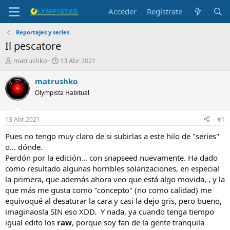
Acceder
Regístrate
Reportajes y series
Il pescatore
I
F
matrushko
13 Abr 2021
n
e
i
c
matrushko
c
h
Olympista Habitual
i
a
a
d
d
e
13 Abr 2021
#1
o
i
r
n
Pues no tengo muy claro de si subirlas a este hilo de "series"
d
i
o... dónde.
e
c
Perdón por la edición... con snapseed nuevamente. Ha dado
l
i
como resultado algunas horribles solarizaciones, en especial
t
o
la primera, que además ahora veo que está algo movida, , y la
e
que más me gusta como "concepto" (no como calidad) me
m
a
equivoqué al desaturar la cara y casi la dejo gris, pero bueno,
imaginaosla SIN eso XDD. Y nada, ya cuando tenga tiempo
igual edito los
raw
, porque soy fan de la gente tranquila