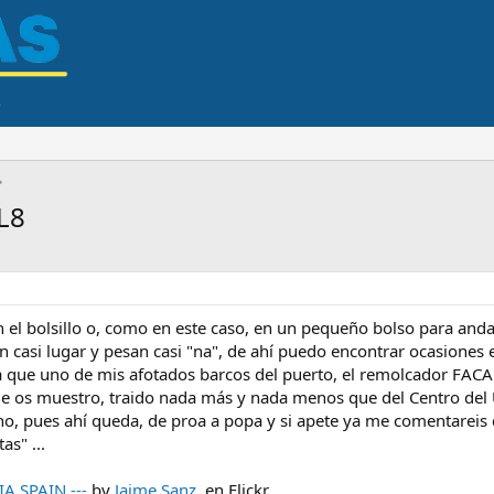
L8
n el bolsillo o, como en este caso, en un pequeño bolso para and
 casi lugar y pesan casi "na", de ahí puedo encontrar ocasiones 
lta que uno de mis afotados barcos del puerto, el remolcador FA
que os muestro, traido nada más y nada menos que del Centro del
eno, pues ahí queda, de proa a popa y si apete ya me comentareis 
as" ...
.SPAIN.---
by
Jaime Sanz
, en Flickr