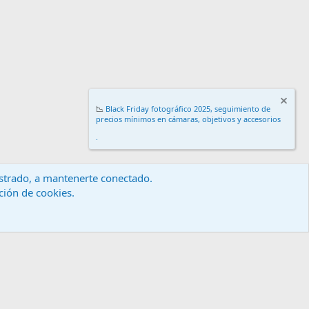
📉
Black Friday fotográfico 2025, seguimiento de
precios mínimos en cámaras, objetivos y accesorios
.
gistrado, a mantenerte conectado.
ación de cookies.
érminos y reglas
Política de privacidad
Ayuda
Inicio
R
S
S