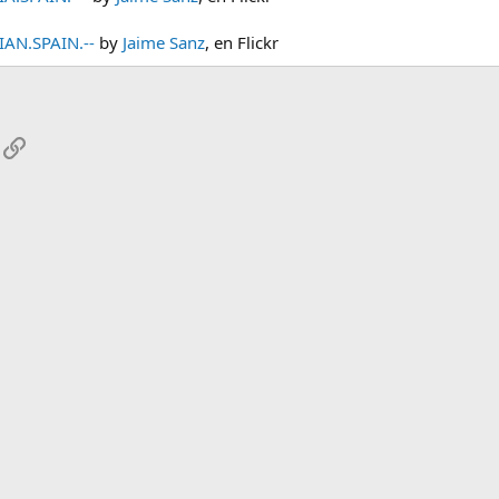
AN.SPAIN.--
by
Jaime Sanz
, en Flickr
App
mail
Enlace