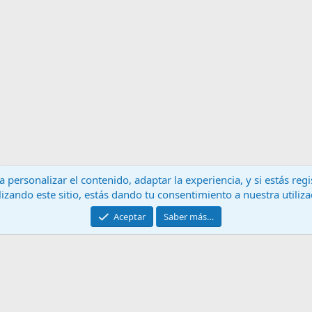
 personalizar el contenido, adaptar la experiencia, y si estás re
lizando este sitio, estás dando tu consentimiento a nuestra utiliz
Contáctanos
T
Aceptar
Saber más…
®
Community platform by XenForo
© 2010-2024 XenForo Ltd.