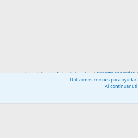
Inicio
Foros
Galeria Fotográfica
Reportajes y series
Utilizamos cookies para ayudar a
Al continuar uti
Español (ES)