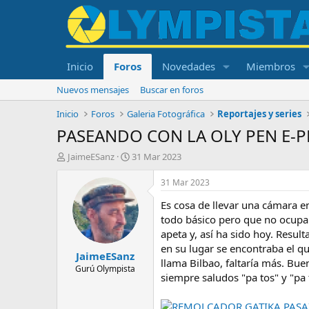
Inicio
Foros
Novedades
Miembros
Nuevos mensajes
Buscar en foros
Inicio
Foros
Galeria Fotográfica
Reportajes y series
PASEANDO CON LA OLY PEN E-P
I
F
JaimeESanz
31 Mar 2023
n
e
i
c
31 Mar 2023
c
h
Es cosa de llevar una cámara e
i
a
a
d
todo básico pero que no ocupan
d
e
apeta y, así ha sido hoy. Resu
o
i
en su lugar se encontraba el 
JaimeESanz
r
n
llama Bilbao, faltaría más. Bu
d
i
Gurú Olympista
siempre saludos "pa tos" y "pa t
e
c
l
i
t
o
REMOLCADOR GATIKA.PASAIA