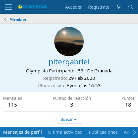
Acceder
Regístrate
Miembros
pitergabriel
Olympista Participante
·
53
·
De
Granada
Registrado
29 Feb 2020
Última visita
Ayer a las 16:53
Mensajes
Puntos de reacción
Puntos
115
3
18
Buscar
Mensajes de perfil
Última actividad
Publicaciones
Acerca