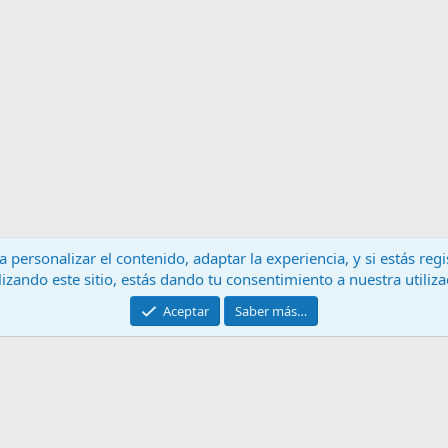
 personalizar el contenido, adaptar la experiencia, y si estás re
lizando este sitio, estás dando tu consentimiento a nuestra utiliz
Contáctanos
T
Aceptar
Saber más…
®
Community platform by XenForo
© 2010-2024 XenForo Ltd.