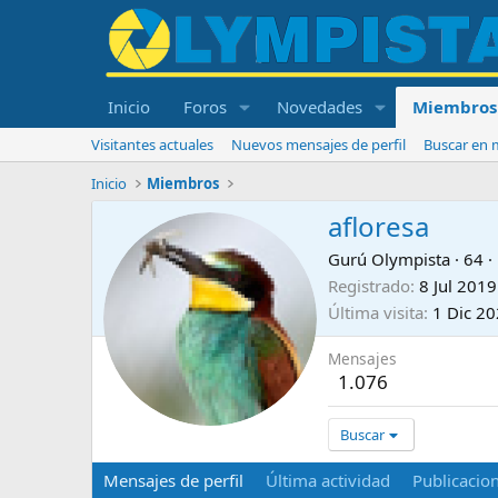
Inicio
Foros
Novedades
Miembros
Visitantes actuales
Nuevos mensajes de perfil
Buscar en m
Inicio
Miembros
afloresa
Gurú Olympista
·
64
·
Registrado
8 Jul 2019
Última visita
1 Dic 2
Mensajes
1.076
Buscar
Mensajes de perfil
Última actividad
Publicacio