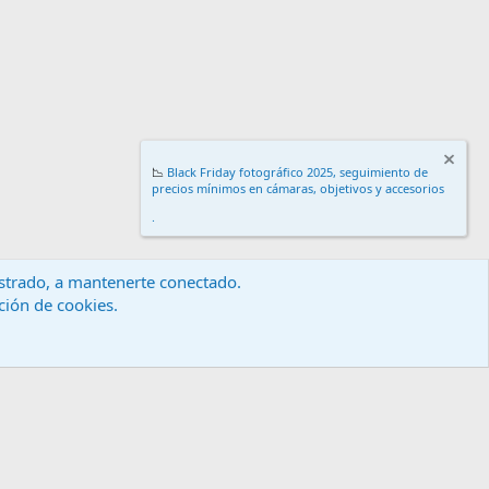
📉
Black Friday fotográfico 2025, seguimiento de
precios mínimos en cámaras, objetivos y accesorios
.
gistrado, a mantenerte conectado.
ación de cookies.
érminos y reglas
Política de privacidad
Ayuda
Inicio
R
S
S