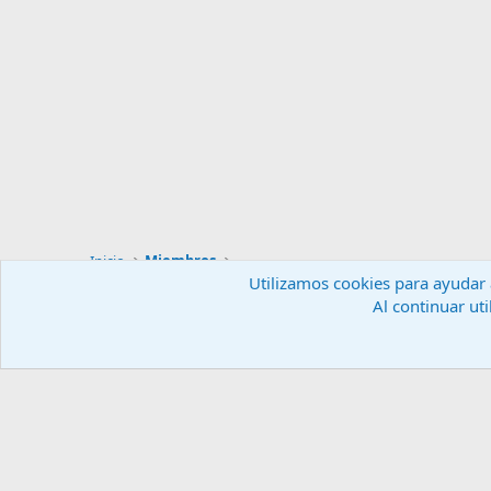
Inicio
Miembros
Utilizamos cookies para ayudar a
Al continuar uti
Español (ES)