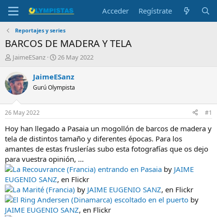
Acceder
Regístrate
Reportajes y series
BARCOS DE MADERA Y TELA
I
F
JaimeESanz
26 May 2022
n
e
i
c
JaimeESanz
c
h
Gurú Olympista
i
a
a
d
d
e
26 May 2022
#1
o
i
r
n
Hoy han llegado a Pasaia un mogollón de barcos de madera y
d
i
tela de distintos tamaño y diferentes épocas. Para los
e
c
amantes de estas fruslerías subo esta fotografías que os dejo
l
i
para vuestra opinión, ...
t
o
La Recouvrance (Francia) entrando en Pasaia
by
JAIME
e
EUGENIO SANZ
, en Flickr
m
a
La Marité (Francia)
by
JAIME EUGENIO SANZ
, en Flickr
El Ring Andersen (Dinamarca) escoltado en el puerto
by
JAIME EUGENIO SANZ
, en Flickr