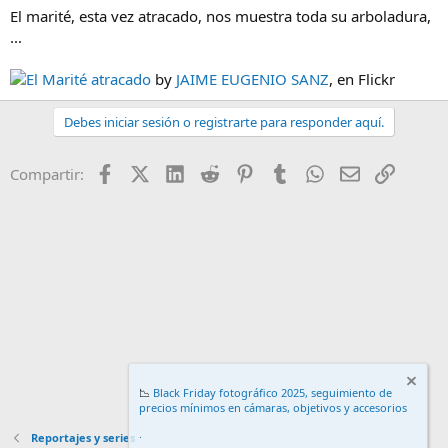
El marité, esta vez atracado, nos muestra toda su arboladura,
...
El Marité atracado
by
JAIME EUGENIO SANZ
, en Flickr
Debes iniciar sesión o registrarte para responder aquí.
Facebook
X (Twitter)
LinkedIn
Reddit
Pinterest
Tumblr
WhatsApp
Email
Enlace
Compartir:
📉
Black Friday fotográfico 2025, seguimiento de
precios mínimos en cámaras, objetivos y accesorios
.
Reportajes y series