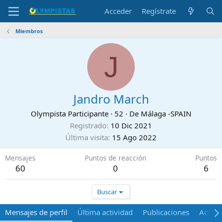
Acceder
Regístrate
Miembros
J
Jandro March
Olympista Participante
·
52
·
De
Málaga -SPAIN
Registrado
10 Dic 2021
Última visita
15 Ago 2022
Mensajes
Puntos de reacción
Puntos
60
0
6
Buscar
Mensajes de perfil
Última actividad
Publicaciones
Acerca