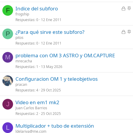
a
a
C
Indice del subforo
d
d
F
e
n
frogship
o
o
Respuestas
0
12 Ene 2011
r
c
r
l
C
¿Para qué sirve este subforo?
a
a
P
e
n
pitos
d
d
Respuestas
0
12 Ene 2011
r
c
o
o
r
l
problema con OM 3 ASTRO y OM.CAPTURE
a
a
M
mrecacha
d
d
Respuestas
1
13 May 2026
o
o
Configuracion OM 1 y teleobjetivos
pracan
Respuestas
4
29 Oct 2025
Video en em1 mk2
J
Juan Carlos Barrios
Respuestas
2
25 Oct 2025
Multiplicador + tubo de extensión
L
ldelariva@me.com