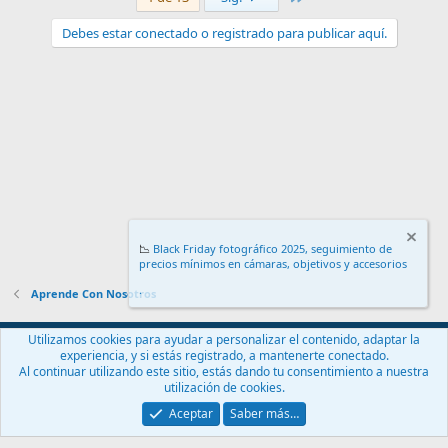
Debes estar conectado o registrado para publicar aquí.
📉
Black Friday fotográfico 2025, seguimiento de
precios mínimos en cámaras, objetivos y accesorios
.
Aprende Con Nosotros
Español (ES)
Utilizamos cookies para ayudar a personalizar el contenido, adaptar la
experiencia, y si estás registrado, a mantenerte conectado.
Contáctanos
Términos y reglas
Política de privacidad
Ayuda
Al continuar utilizando este sitio, estás dando tu consentimiento a nuestra
Inicio
R
utilización de cookies.
S
S
Aceptar
Saber más…
®
Community platform by XenForo
© 2010-2024 XenForo Ltd.