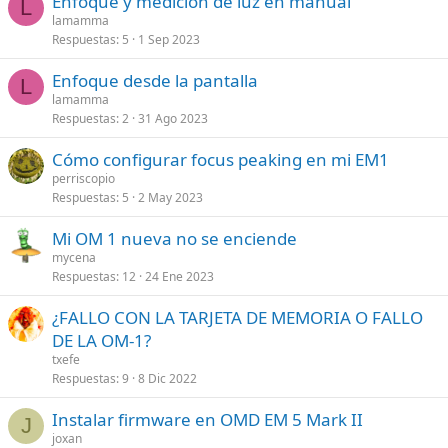
Enfoque y medición de luz en manual
L
lamamma
Respuestas
5
1 Sep 2023
Enfoque desde la pantalla
L
lamamma
Respuestas
2
31 Ago 2023
Cómo configurar focus peaking en mi EM1
perriscopio
Respuestas
5
2 May 2023
Mi OM 1 nueva no se enciende
mycena
Respuestas
12
24 Ene 2023
¿FALLO CON LA TARJETA DE MEMORIA O FALLO
DE LA OM-1?
txefe
Respuestas
9
8 Dic 2022
Instalar firmware en OMD EM 5 Mark II
J
joxan