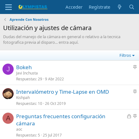
Acceder
Regístrate
Aprende Con Nosotros
Utilización y ajustes de cámara
Dudas del manejo de la cámara en general o relativo a la tecnica
fotografica previa al disparo... entra aquí.
Filtros
Bokeh
J
n
Javi Inchusta
Respuestas
29
9 Abr 2022
c
l
Intervalómetro y Time-Lapse en OMD
a
n
Kishpah
d
Respuestas
10
26 Oct 2019
c
o
l
C
Preguntas frecuentes configuración
a
A
e
n
cámara
d
r
c
aoc
o
r
l
Respuestas
5
25 Jul 2017