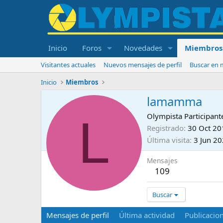
Inicio
Foros
Novedades
Miembros
Visitantes actuales
Nuevos mensajes de perfil
Buscar en m
Inicio
Miembros
lamamma
L
Olympista Participant
Registrado
30 Oct 20
Última visita
3 Jun 2
Mensajes
109
Buscar
Mensajes de perfil
Última actividad
Publicacio