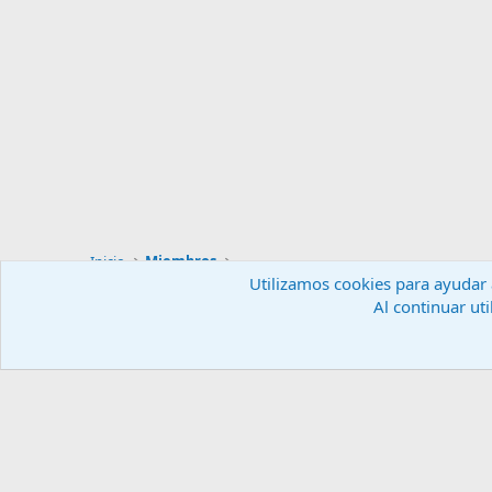
Inicio
Miembros
Utilizamos cookies para ayudar a
Al continuar uti
Español (ES)