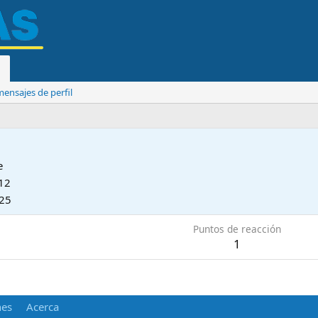
ensajes de perfil
e
12
025
Puntos de reacción
1
nes
Acerca