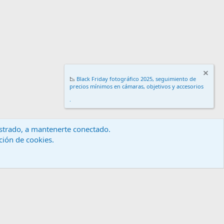
📉
Black Friday fotográfico 2025, seguimiento de
precios mínimos en cámaras, objetivos y accesorios
.
gistrado, a mantenerte conectado.
ación de cookies.
érminos y reglas
Política de privacidad
Ayuda
Inicio
R
S
S