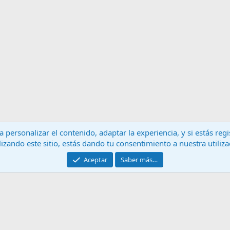
 personalizar el contenido, adaptar la experiencia, y si estás re
lizando este sitio, estás dando tu consentimiento a nuestra utiliz
Contáctanos
T
Aceptar
Saber más…
®
Community platform by XenForo
© 2010-2024 XenForo Ltd.