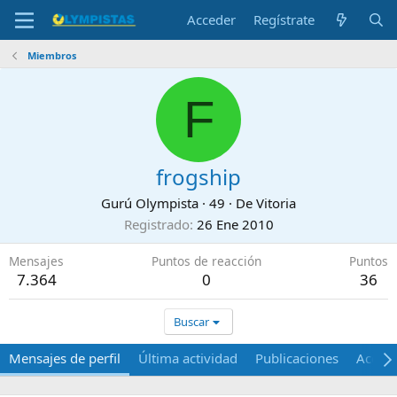
Acceder
Regístrate
Miembros
F
frogship
Gurú Olympista
·
49
·
De
Vitoria
Registrado
26 Ene 2010
Mensajes
Puntos de reacción
Puntos
7.364
0
36
Buscar
Mensajes de perfil
Última actividad
Publicaciones
Acerca