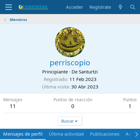
Acceder
Regístrate
Miembros
perriscopio
Principiante
·
De
Santurtzi
Registrado
11 Feb 2023
Última visita
30 Abr 2023
Mensajes
Puntos de reacción
Puntos
11
0
1
Buscar
Mensajes de perfil
Última actividad
Publicaciones
Acerca