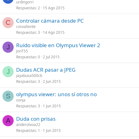
urdingorri
Respuestas
2
15 Ago 2015
Controlar cámara desde PC
C
cosvaliente
Respuestas
3
14 Ago 2015
Ruido visible en Olympus Viewer 2
J
JonT55
Respuestas
0
2 Jul 2015
Dudas ACR pasar a JPEG
J
jayabusa500cb
Respuestas
3
2 Jun 2015
olympus viewer: unos sí otros no
S
sonja
Respuestas
3
1 Jun 2015
Duda con prisas
A
anderotxoa22
Respuestas
1
1 Jun 2015