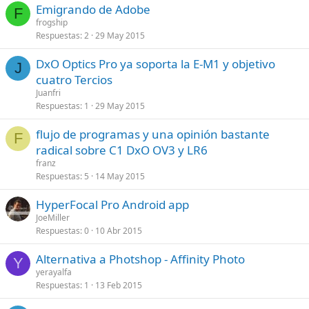
Emigrando de Adobe
F
frogship
Respuestas
2
29 May 2015
DxO Optics Pro ya soporta la E-M1 y objetivo
J
cuatro Tercios
Juanfri
Respuestas
1
29 May 2015
flujo de programas y una opinión bastante
F
radical sobre C1 DxO OV3 y LR6
franz
Respuestas
5
14 May 2015
HyperFocal Pro Android app
JoeMiller
Respuestas
0
10 Abr 2015
Alternativa a Photshop - Affinity Photo
Y
yerayalfa
Respuestas
1
13 Feb 2015