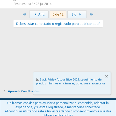
Respuestas
3
28 Jul 2014
Primero
Último
Ant.
5 de 12
Sig.
Debes estar conectado o registrado para publicar aquí.
📉
Black Friday fotográfico 2025, seguimiento de
precios mínimos en cámaras, objetivos y accesorios
.
Aprende Con Nosotros
Español (ES)
Utilizamos cookies para ayudar a personalizar el contenido, adaptar la
experiencia, y si estás registrado, a mantenerte conectado.
Contáctanos
Términos y reglas
Política de privacidad
Ayuda
Al continuar utilizando este sitio, estás dando tu consentimiento a nuestra
Inicio
R
utilización de cookies.