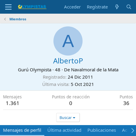
Acceder
Regístrate
Miembros
A
AlbertoP
Gurú Olympista
·
48
·
De
Navalmoral de la Mata
Registrado
24 Dic 2011
Última visita
5 Oct 2021
Mensajes
Puntos de reacción
Puntos
1.361
0
36
Buscar
Mensajes de perfil
Última actividad
Publicaciones
Acerca