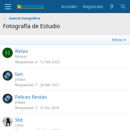
Acceder
Regístrate
Galeria Fotográfica
Fotografía de Estudio
Filtros
Relax
H
Houser
Respuestas
4
12 Feb 2022
Ian
jmlata
Respuestas
7
26 Abr 2021
Felices fiestas
jmlata
Respuestas
7
31 Dic 2019
Std
corto