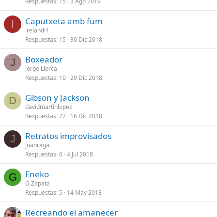
Respuestas
15
3 Ago 2019
Caputxeta amb fum
I
irelandrl
Respuestas
15
30 Dic 2018
Boxeador
J
Jorge Llorca
Respuestas
10
29 Dic 2018
Gibson y Jackson
D
davidmartinlopez
Respuestas
22
16 Dic 2018
Retratos improvisados
J
juanraga
Respuestas
6
4 Jul 2018
Eneko
G
G.Zapata
Respuestas
5
14 May 2018
Recreando el amanecer