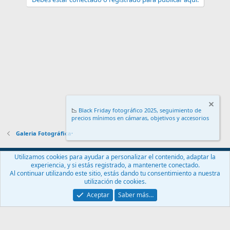
📉
Black Friday fotográfico 2025, seguimiento de
precios mínimos en cámaras, objetivos y accesorios
.
Galeria Fotográfica
Español (ES)
Utilizamos cookies para ayudar a personalizar el contenido, adaptar la
experiencia, y si estás registrado, a mantenerte conectado.
Contáctanos
Términos y reglas
Política de privacidad
Ayuda
Al continuar utilizando este sitio, estás dando tu consentimiento a nuestra
Inicio
R
utilización de cookies.
S
S
Aceptar
Saber más…
®
Community platform by XenForo
© 2010-2024 XenForo Ltd.