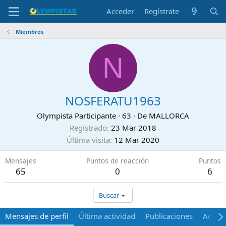
Acceder
Regístrate
Miembros
N
NOSFERATU1963
Olympista Participante
·
63
·
De
MALLORCA
Registrado
23 Mar 2018
Última visita
12 Mar 2020
Mensajes
Puntos de reacción
Puntos
65
0
6
Buscar
Mensajes de perfil
Última actividad
Publicaciones
Acerca