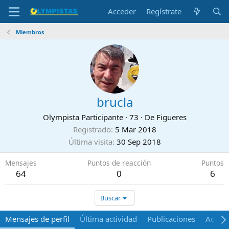
Acceder
Regístrate
Miembros
brucla
Olympista Participante
·
73
·
De
Figueres
Registrado
5 Mar 2018
Última visita
30 Sep 2018
Mensajes
Puntos de reacción
Puntos
64
0
6
Buscar
Mensajes de perfil
Última actividad
Publicaciones
Acerca