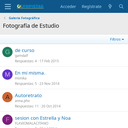
Acceder
Regístrate
Galeria Fotográfica
Fotografía de Estudio
Filtros
de curso
G
gamdalf
Respuestas
4
17 Feb 2015
En mi misma.
M
monika
Respuestas
5
23 Nov 2014
Autoretrato
A
anna.pho
Respuestas
11
20 Oct 2014
sesion con Estrella y Noa
F
FLAVIOMALACITANO