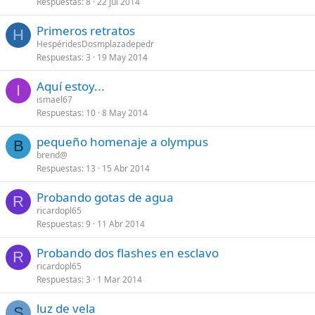
Respuestas
8
22 Jul 2014
Primeros retratos
H
HespéridesDosmplazadepedr
Respuestas
3
19 May 2014
Aquí estoy...
I
ismael67
Respuestas
10
8 May 2014
pequeño homenaje a olympus
B
brend@
Respuestas
13
15 Abr 2014
Probando gotas de agua
R
ricardopl65
Respuestas
9
11 Abr 2014
Probando dos flashes en esclavo
R
ricardopl65
Respuestas
3
1 Mar 2014
luz de vela
S