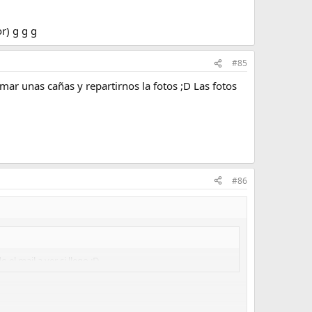
r) g g g
#85
ar unas cañas y repartirnos la fotos ;D Las fotos
#86
 el mail a ver si llego ;D