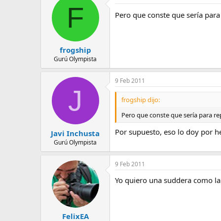
F
Pero que conste que sería para 
frogship
Gurú Olympista
9 Feb 2011
J
frogship dijo:
Pero que conste que sería para rep
Por supuesto, eso lo doy por he
Javi Inchusta
Gurú Olympista
9 Feb 2011
Yo quiero una suddera como la de
FelixEA