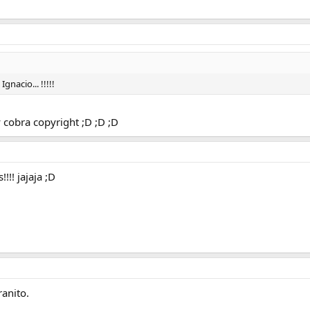
nacio... !!!!!
y cobra copyright ;D ;D ;D
!!! jajaja ;D
ranito.