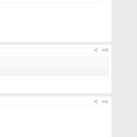
#89
#90