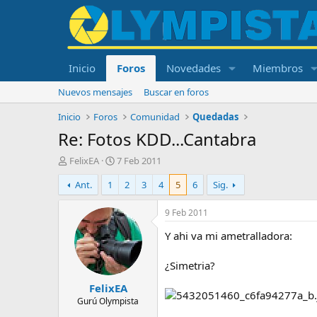
Inicio
Foros
Novedades
Miembros
Nuevos mensajes
Buscar en foros
Inicio
Foros
Comunidad
Quedadas
Re: Fotos KDD...Cantabra
I
F
FelixEA
7 Feb 2011
n
e
Ant.
1
2
3
4
5
6
Sig.
i
c
c
h
i
a
9 Feb 2011
a
d
Y ahi va mi ametralladora:
d
e
o
i
r
n
¿Simetria?
d
i
FelixEA
e
c
l
i
Gurú Olympista
t
o