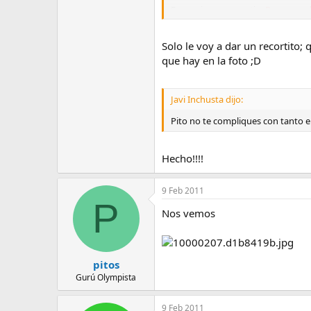
En camino en un ratin.
Pero no val
Solo le voy a dar un recortito; 
que hay en la foto ;D
Javi Inchusta dijo:
Pito no te compliques con tanto e
Hecho!!!!
9 Feb 2011
P
Nos vemos
pitos
Gurú Olympista
9 Feb 2011