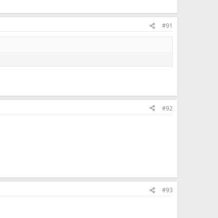
#91
#92
#93