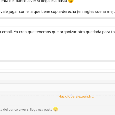
uenta del banco a ver si llega esa pasta
vale jugar con ella que tiene copia-derecha (en ingles suena mejo
o email. Yo creo que tenemos que organizar otra quedada para tom
vale pasta!
s para la cola pa pedir la del grupo?? Ese raw
!! ya estoy mirando
Haz clic para expandir...
ta del banco a ver si llega esa pasta