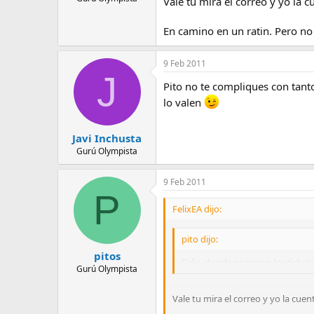
Vale tu mira el correo y yo la c
En camino en un ratin. Pero no 
9 Feb 2011
J
Pito no te compliques con tant
lo valen
Javi Inchusta
Gurú Olympista
9 Feb 2011
P
FelixEA dijo:
pito dijo:
pitos
Felix, donde se cogen los ticket
Gurú Olympista
Vale tu mira el correo y yo la cuen