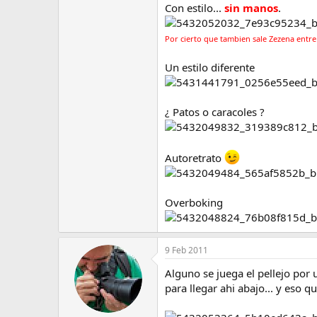
Con estilo...
sin manos
.
e
m
a
Por cierto que tambien sale Zezena entre 
Un estilo diferente
¿ Patos o caracoles ?
Autoretrato
Overboking
9 Feb 2011
Alguno se juega el pellejo por 
para llegar ahi abajo... y eso 