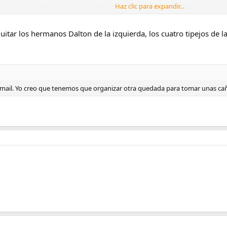
Haz clic para expandir...
e jugar con ella
que tiene copia-derecha (en ingles suena mejor) g g g
quitar los hermanos Dalton de la izquierda, los cuatro tipejos de l
mail. Yo creo que tenemos que organizar otra quedada para tomar unas cañas