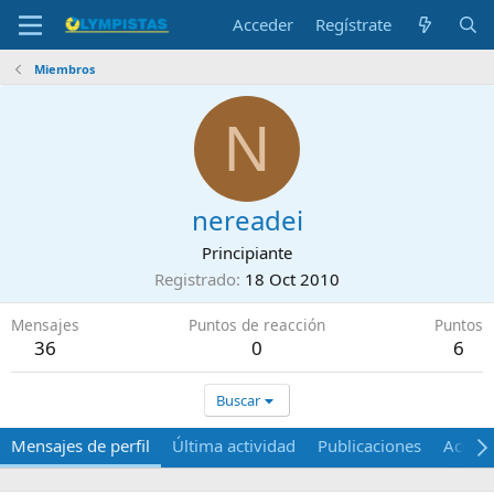
Acceder
Regístrate
Miembros
N
nereadei
Principiante
Registrado
18 Oct 2010
Mensajes
Puntos de reacción
Puntos
36
0
6
Buscar
Mensajes de perfil
Última actividad
Publicaciones
Acerca