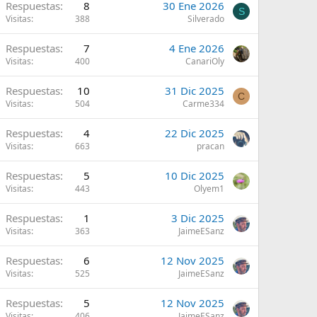
Respuestas
8
30 Ene 2026
S
Visitas
388
Silverado
Respuestas
7
4 Ene 2026
Visitas
400
CanariOly
Respuestas
10
31 Dic 2025
C
Visitas
504
Carme334
Respuestas
4
22 Dic 2025
Visitas
663
pracan
Respuestas
5
10 Dic 2025
Visitas
443
Olyem1
Respuestas
1
3 Dic 2025
Visitas
363
JaimeESanz
Respuestas
6
12 Nov 2025
Visitas
525
JaimeESanz
Respuestas
5
12 Nov 2025
Visitas
406
JaimeESanz