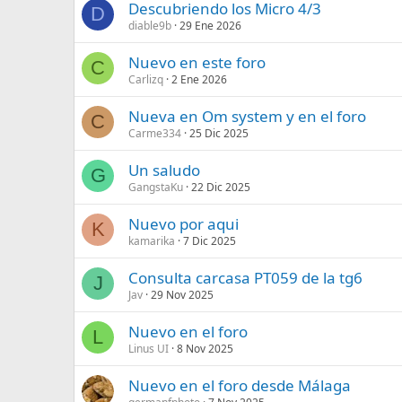
Descubriendo los Micro 4/3
D
diable9b
29 Ene 2026
Nuevo en este foro
C
Carlizq
2 Ene 2026
Nueva en Om system y en el foro
C
Carme334
25 Dic 2025
Un saludo
G
GangstaKu
22 Dic 2025
Nuevo por aqui
K
kamarika
7 Dic 2025
Consulta carcasa PT059 de la tg6
J
Jav
29 Nov 2025
Nuevo en el foro
L
Linus UI
8 Nov 2025
Nuevo en el foro desde Málaga