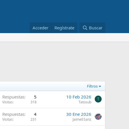
Acceder
Regístrate
Buscar
Filtros
Respuestas
5
10 Feb 2026
T
Visitas
318
Tatosub
Respuestas
4
30 Ene 2026
Visitas
231
JaimeESanz