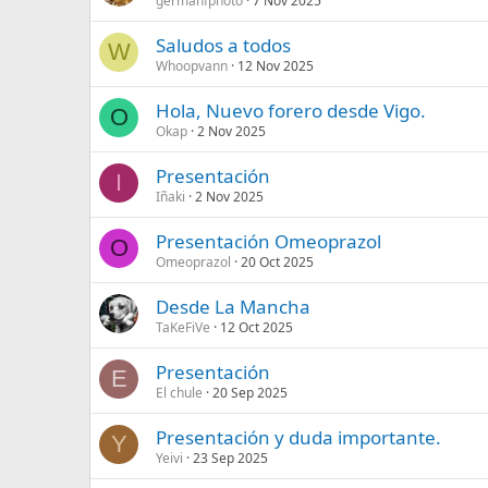
germanfphoto
7 Nov 2025
Saludos a todos
W
Whoopvann
12 Nov 2025
Hola, Nuevo forero desde Vigo.
O
Okap
2 Nov 2025
Presentación
I
Iñaki
2 Nov 2025
Presentación Omeoprazol
O
Omeoprazol
20 Oct 2025
Desde La Mancha
TaKeFiVe
12 Oct 2025
Presentación
E
El chule
20 Sep 2025
Presentación y duda importante.
Y
Yeivi
23 Sep 2025