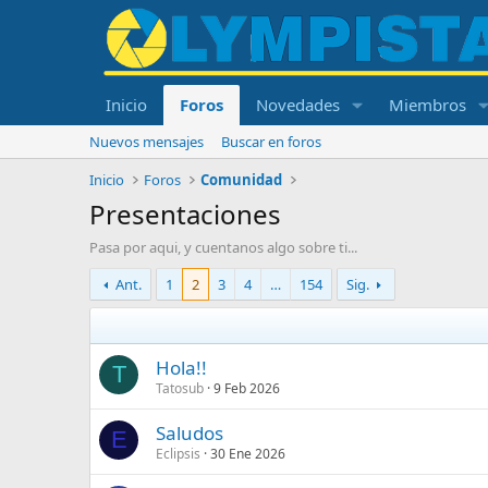
Inicio
Foros
Novedades
Miembros
Nuevos mensajes
Buscar en foros
Inicio
Foros
Comunidad
Presentaciones
Pasa por aqui, y cuentanos algo sobre ti...
Ant.
1
2
3
4
…
154
Sig.
Hola!!
T
Tatosub
9 Feb 2026
Saludos
E
Eclipsis
30 Ene 2026