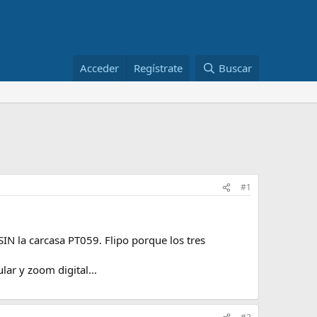
Acceder
Regístrate
Buscar
#1
IN la carcasa PT059. Flipo porque los tres
ar y zoom digital...