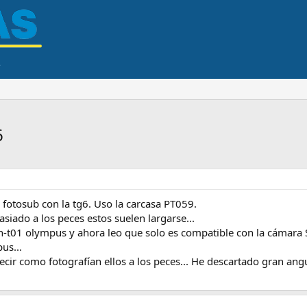
6
fotosub con la tg6. Uso la carcasa PT059.
iado a los peces estos suelen largarse...
-t01 olympus y ahora leo que solo es compatible con la cámara S
us...
ir como fotografían ellos a los peces... He descartado gran angul