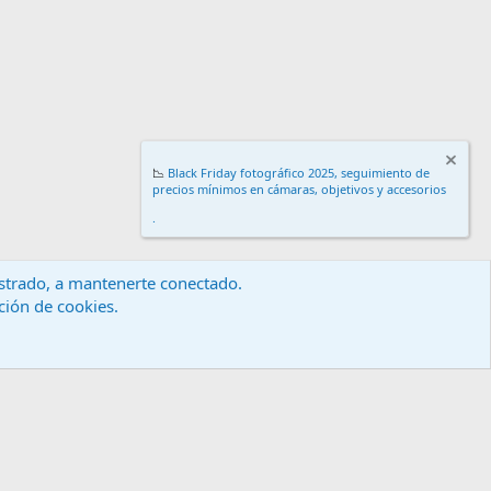
📉
Black Friday fotográfico 2025, seguimiento de
precios mínimos en cámaras, objetivos y accesorios
.
gistrado, a mantenerte conectado.
ación de cookies.
érminos y reglas
Política de privacidad
Ayuda
Inicio
R
S
S