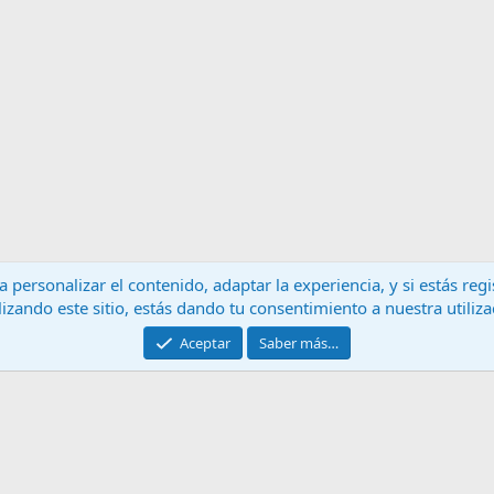
 personalizar el contenido, adaptar la experiencia, y si estás re
lizando este sitio, estás dando tu consentimiento a nuestra utiliz
Contáctanos
T
Aceptar
Saber más…
®
Community platform by XenForo
© 2010-2024 XenForo Ltd.