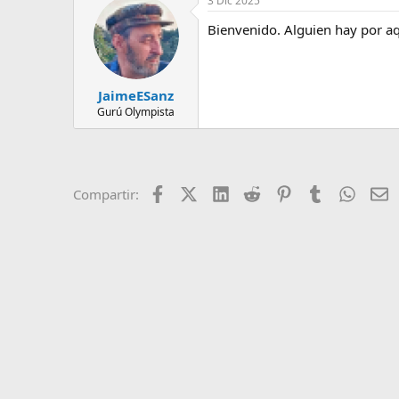
3 Dic 2025
e
m
Bienvenido. Alguien hay por aq
a
JaimeESanz
Gurú Olympista
Facebook
X (Twitter)
LinkedIn
Reddit
Pinterest
Tumblr
Whats
E
Compartir: