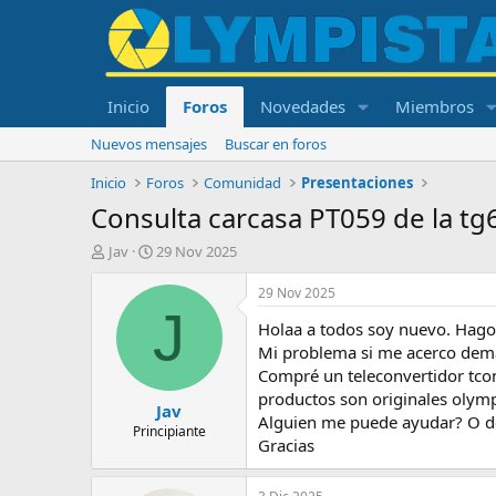
Inicio
Foros
Novedades
Miembros
Nuevos mensajes
Buscar en foros
Inicio
Foros
Comunidad
Presentaciones
Consulta carcasa PT059 de la tg
I
F
Jav
29 Nov 2025
n
e
i
c
29 Nov 2025
c
h
J
Holaa a todos soy nuevo. Hago 
i
a
a
d
Mi problema si me acerco demas
d
e
Compré un teleconvertidor tcon
o
i
productos son originales olymp
Jav
r
n
Alguien me puede ayudar? O dec
d
i
Principiante
Gracias
e
c
l
i
t
o