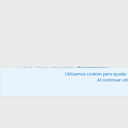
Inicio
Foros
Comunidad
Presentaciones
Utilizamos cookies para ayudar a
Al continuar uti
Español (ES)