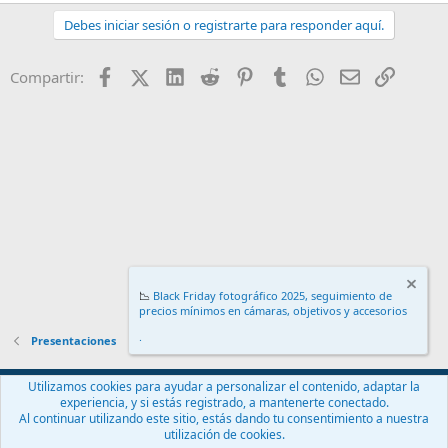
Debes iniciar sesión o registrarte para responder aquí.
Facebook
X (Twitter)
LinkedIn
Reddit
Pinterest
Tumblr
WhatsApp
Email
Enlace
Compartir:
📉
Black Friday fotográfico 2025, seguimiento de
precios mínimos en cámaras, objetivos y accesorios
.
Presentaciones
Español (ES)
Utilizamos cookies para ayudar a personalizar el contenido, adaptar la
experiencia, y si estás registrado, a mantenerte conectado.
Contáctanos
Términos y reglas
Política de privacidad
Ayuda
Al continuar utilizando este sitio, estás dando tu consentimiento a nuestra
Inicio
R
utilización de cookies.
S