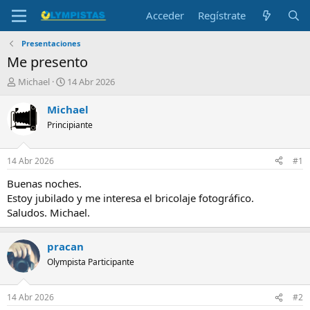
Acceder
Regístrate
Presentaciones
Me presento
I
F
Michael
14 Abr 2026
n
e
i
c
Michael
c
h
Principiante
i
a
a
d
d
e
14 Abr 2026
#1
o
i
r
n
Buenas noches.
d
i
Estoy jubilado y me interesa el bricolaje fotográfico.
e
c
Saludos. Michael.
l
i
t
o
e
pracan
m
Olympista Participante
a
14 Abr 2026
#2