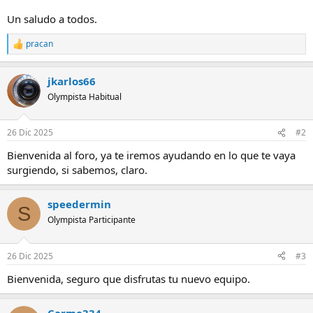
Un saludo a todos.
pracan
R
e
a
jkarlos66
c
c
Olympista Habitual
i
o
n
26 Dic 2025
#2
e
s
Bienvenida al foro, ya te iremos ayudando en lo que te vaya
:
surgiendo, si sabemos, claro.
speedermin
S
Olympista Participante
26 Dic 2025
#3
Bienvenida, seguro que disfrutas tu nuevo equipo.
Carme334