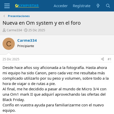
Acceder
Regístrate
Presentaciones
Nueva en Om system y en el foro
I
F
Carme334
25 Dic 2025
n
e
i
c
Carme334
C
c
h
Principiante
i
a
a
d
d
e
25 Dic 2025
#1
o
i
r
n
Desde hace años soy aficionada a la fotografía. Hasta ahora
d
i
mi equipo ha sido Canon, pero cada vez me resultaba más
e
c
complicado utilizarlo por su peso y volumen, sobre todo a la
l
i
hora de viajar o de rutas a pie.
t
o
Al final, me he decidido a pasar al mundo de Micro 3/4 con
e
una Om1 mark II que adquirí aprovechando las ofertas del
m
a
Black Friday.
Confío en vuestra ayuda para familiarizarme con el nuevo
equipo.