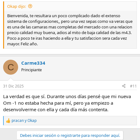
Okap dijo:
Bienvenida, te resultara un poco complicado dado el extenso
sistema de configuraciones,, pero una vez sepas como va veras que
es una de las camaras mas completas del mercado con una relacion
precio calidad muy buena, adios al mito de baja calidad de las m4.3.
Poco a poco te iras haciendo a ella y tu satisfaccion sera cada vez
mayor. Feliz año.
Carme334
C
Principiante
31 Dic 2025
#11
La verdad es que sí. Durante unos días pensé que mi nueva
Om -1 no estaba hecha para mí, pero ya empiezo a
desenvolverme con ella y cada día más contenta.
pracan
y
Okap
R
e
a
Debes iniciar sesión o registrarte para responder aquí.
c