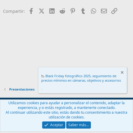
c
i
Facebook
X (Twitter)
LinkedIn
Reddit
Pinterest
Tumblr
WhatsApp
Email
Enlace
Compartir:
o
n
e
s
:
📉
Black Friday fotográfico 2025, seguimiento de
precios mínimos en cámaras, objetivos y accesorios
.
Presentaciones
Español (ES)
Utilizamos cookies para ayudar a personalizar el contenido, adaptar la
experiencia, y si estás registrado, a mantenerte conectado.
Contáctanos
Términos y reglas
Política de privacidad
Ayuda
Al continuar utilizando este sitio, estás dando tu consentimiento a nuestra
Inicio
R
utilización de cookies.
S
S
Aceptar
Saber más…
®
Community platform by XenForo
© 2010-2024 XenForo Ltd.