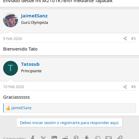
Enviado desde mi M2101K7BNY mediante Tapatalk
JaimeESanz
Gurú Olympista
9 Feb 2026
#5
Bienvenido Tato
Tatosub
T
Principiante
10 Feb 2026
#6
Graciassssss
JaimeESanz
R
e
a
Debes iniciar sesión o registrarte para responder aquí.
c
c
i
Facebook
X (Twitter)
LinkedIn
Reddit
Pinterest
Tumblr
WhatsApp
Email
Enlace
Compartir: