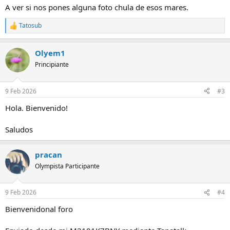
A ver si nos pones alguna foto chula de esos mares.
Tatosub
R
e
a
Olyem1
c
c
Principiante
i
o
n
9 Feb 2026
#3
e
s
Hola. Bienvenido!
:
Saludos
pracan
Olympista Participante
9 Feb 2026
#4
Bienvenidonal foro