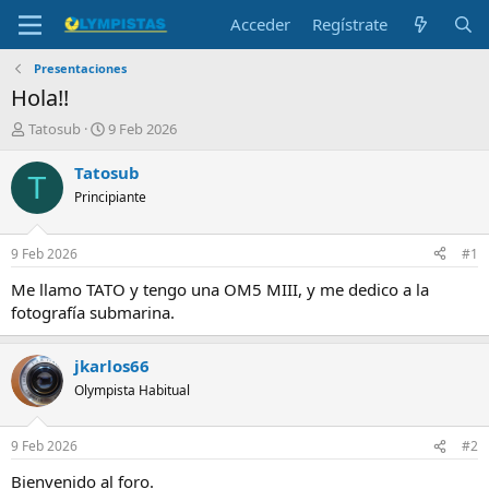
Acceder
Regístrate
Presentaciones
Hola!!
I
F
Tatosub
9 Feb 2026
n
e
i
c
Tatosub
T
c
h
Principiante
i
a
a
d
d
e
9 Feb 2026
#1
o
i
r
n
Me llamo TATO y tengo una OM5 MIII, y me dedico a la
d
i
fotografía submarina.
e
c
l
i
t
o
jkarlos66
e
Olympista Habitual
m
a
9 Feb 2026
#2
Bienvenido al foro.