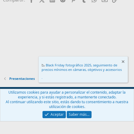
o
n
e
s
:
📉
Black Friday fotográfico 2025, seguimiento de
precios mínimos en cámaras, objetivos y accesorios
.
Presentaciones
Español (ES)
Utilizamos cookies para ayudar a personalizar el contenido, adaptar la
experiencia, y si estás registrado, a mantenerte conectado.
Contáctanos
Términos y reglas
Política de privacidad
Ayuda
Al continuar utilizando este sitio, estás dando tu consentimiento a nuestra
Inicio
R
utilización de cookies.
S
S
Aceptar
Saber más…
®
Community platform by XenForo
© 2010-2024 XenForo Ltd.