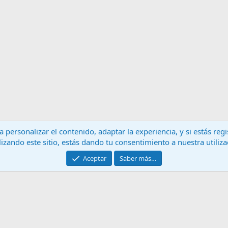
 personalizar el contenido, adaptar la experiencia, y si estás re
lizando este sitio, estás dando tu consentimiento a nuestra utiliz
Contáctanos
T
Aceptar
Saber más…
®
Community platform by XenForo
© 2010-2024 XenForo Ltd.