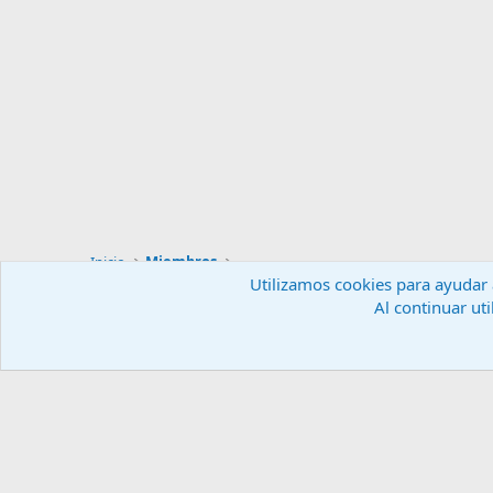
Inicio
Miembros
Utilizamos cookies para ayudar a
Al continuar uti
Español (ES)