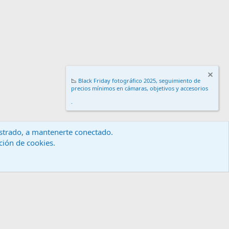
📉
Black Friday fotográfico 2025, seguimiento de
precios mínimos en cámaras, objetivos y accesorios
.
gistrado, a mantenerte conectado.
ación de cookies.
érminos y reglas
Política de privacidad
Ayuda
Inicio
R
S
S