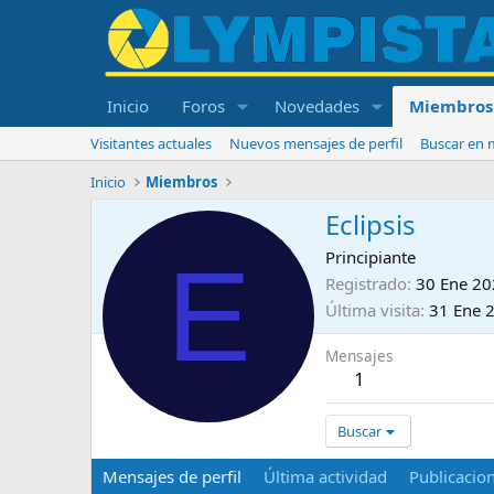
Inicio
Foros
Novedades
Miembros
Visitantes actuales
Nuevos mensajes de perfil
Buscar en m
Inicio
Miembros
Eclipsis
E
Principiante
Registrado
30 Ene 2
Última visita
31 Ene 
Mensajes
1
Buscar
Mensajes de perfil
Última actividad
Publicacio