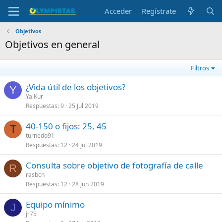
Acceder
Regístrate
Objetivos
Objetivos en general
Filtros
¿Vida útil de los objetivos?
Y
YaiKur
Respuestas
9
25 Jul 2019
40-150 o fijos: 25, 45
T
turnedo91
Respuestas
12
24 Jul 2019
Consulta sobre objetivo de fotografía de calle
R
rasbcn
Respuestas
12
28 Jun 2019
Equipo mínimo
J
jr75