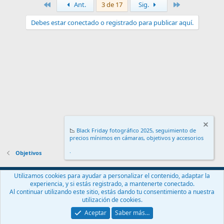
Primero
Último
Ant.
3 de 17
Sig.
Debes estar conectado o registrado para publicar aquí.
📉
Black Friday fotográfico 2025, seguimiento de
precios mínimos en cámaras, objetivos y accesorios
.
Objetivos
Español (ES)
Utilizamos cookies para ayudar a personalizar el contenido, adaptar la
experiencia, y si estás registrado, a mantenerte conectado.
Contáctanos
Términos y reglas
Política de privacidad
Ayuda
Al continuar utilizando este sitio, estás dando tu consentimiento a nuestra
Inicio
R
utilización de cookies.
S
S
Aceptar
Saber más…
®
Community platform by XenForo
© 2010-2024 XenForo Ltd.