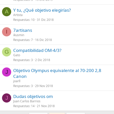
Y tu, ¿Qué objetivo elegirías?
A
Artista
Respuestas
10
31 Dic 2018
7artisans
I
ikusmin
Respuestas
7
16 Dic 2018
Compatibilidad OM-4/3?
G
Gato
Respuestas
3
2 Dic 2018
Objetivo Olympus equivalente al 70-200 2,8
J
Canon
joarll
Respuestas
3
29 Nov 2018
Dudas objetivos om
J
Juan Carlos Barrios
Respuestas
14
21 Nov 2018