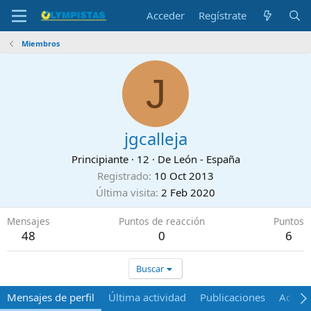
Acceder
Regístrate
Miembros
J
jgcalleja
Principiante
·
12
·
De
León - España
Registrado
10 Oct 2013
Última visita
2 Feb 2020
Mensajes
Puntos de reacción
Puntos
48
0
6
Buscar
Mensajes de perfil
Última actividad
Publicaciones
Acerca