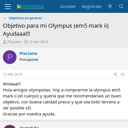
Acceder
Regístrate
Objetivos en general
Objetivo para mi Olympus (em5 mark ii)
Ayudaaa!!!
I
F
Pisciano
12 Abr 2019
n
e
i
c
Pisciano
P
c
h
Principiante
i
a
a
d
d
e
12 Abr 2019
#1
o
i
r
n
Wolaaa!!!
d
i
Hola amigos olympistas. Voy a comprarme la olympus em5
e
c
mark ii (el cuerpo) y quería que me recomendaríais un buen
l
i
objetivo, con buena calidad precio y que sea todo terreno a
t
o
ser posible xD.
e
Gracias por vuestra ayuda.
m
a
damdido