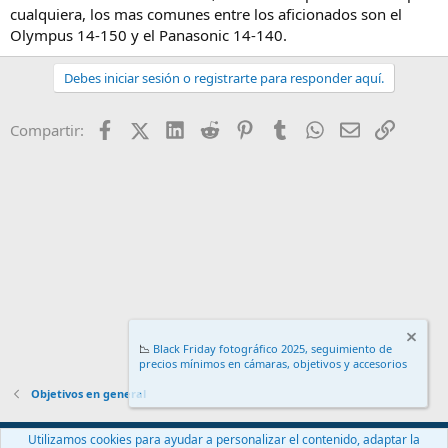
cualquiera, los mas comunes entre los aficionados son el
Olympus 14-150 y el Panasonic 14-140.
Debes iniciar sesión o registrarte para responder aquí.
Facebook
X (Twitter)
LinkedIn
Reddit
Pinterest
Tumblr
WhatsApp
Email
Enlace
Compartir:
📉
Black Friday fotográfico 2025, seguimiento de
precios mínimos en cámaras, objetivos y accesorios
.
Objetivos en general
Español (ES)
Utilizamos cookies para ayudar a personalizar el contenido, adaptar la