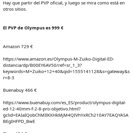
Hay que partir del PVP oficial, y luego se mira como está en
otros sitios.
El PVP de Olympus es 999 €
Amazon 729 €
https://www.amazon.es/Olympus-M-Zuiko-Digital-ED-
distancia/dp/B00EY6AV50/ref=sr_1_3?
keywords=M+Zuiko+12+40&qid=1555141128&s=gateway&s
r=8-3
Buenabuy 466 €
https://www.buenabuy.com/es_ES/product/olympus-digital-
ed-12-40mm-f-2-8-pro-objetivo.html?
gclid=EAIaIQobChMIlKXHkMjM4QIVhYxRCh210AY7EAQYASA
BEgIHFPD_BwE