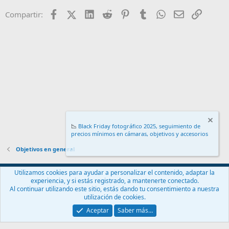
Facebook
X (Twitter)
LinkedIn
Reddit
Pinterest
Tumblr
WhatsApp
Email
Enlace
Compartir:
📉
Black Friday fotográfico 2025, seguimiento de
precios mínimos en cámaras, objetivos y accesorios
.
Objetivos en general
Español (ES)
Utilizamos cookies para ayudar a personalizar el contenido, adaptar la
experiencia, y si estás registrado, a mantenerte conectado.
Contáctanos
Términos y reglas
Política de privacidad
Ayuda
Al continuar utilizando este sitio, estás dando tu consentimiento a nuestra
Inicio
R
utilización de cookies.
S
S
Aceptar
Saber más…
®
Community platform by XenForo
© 2010-2024 XenForo Ltd.