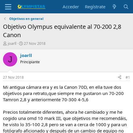
Acceder
Regístrate
Objetivos en general
Objetivo Olympus equivalente al 70-200 2,8
Canon
I
F
joarll
27 Nov 2018
n
e
i
c
joarll
J
c
h
Principiante
i
a
a
d
d
e
27 Nov 2018
#1
o
i
r
n
Mi antigua cámara era y es la Canon 70D, en ella tuve dos
d
i
objetivos para retrato,que siempre me gustaron un 70-200
e
c
Tamron 2,8 y anteriormente 70-300 4-5,6
l
i
t
o
Precios totalmente diferentes, ahora he cambiado y me he
e
cogido una omd 10 mark III, que objetivos me recomendáis,
m
a
he visto lo 35-100 2,8 pero se van a cerca de 1000 y para un
fotógrafo aficionado y después de un cambio de equipo no