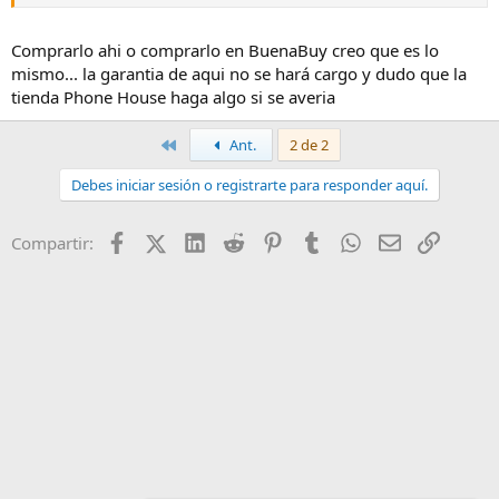
No tengo ni idea de cómo va la garantía aquí. El vendedor es una
tienda china, pero no sé si se podría tramitar la garantía en una
Comprarlo ahi o comprarlo en BuenaBuy creo que es lo
tienda Phone House cualquiera. Yo lo compré hace tiempo en
mismo... la garantia de aqui no se hará cargo y dudo que la
Buena Buy por 430€, y ha llegado a estar en los 400 pelados.
tienda Phone House haga algo si se averia
Primero
Ant.
2 de 2
Debes iniciar sesión o registrarte para responder aquí.
Facebook
X (Twitter)
LinkedIn
Reddit
Pinterest
Tumblr
WhatsApp
Email
Enlace
Compartir: