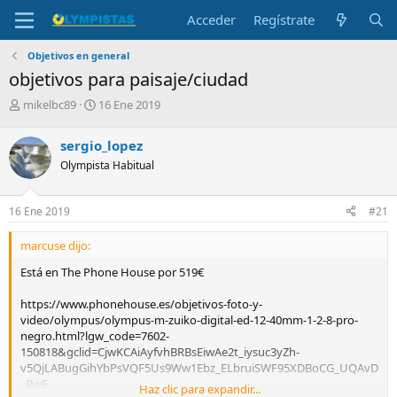
Acceder
Regístrate
Objetivos en general
objetivos para paisaje/ciudad
I
F
mikelbc89
16 Ene 2019
n
e
i
c
sergio_lopez
c
h
Olympista Habitual
i
a
a
d
d
e
16 Ene 2019
#21
o
i
r
n
marcuse dijo:
d
i
e
c
Está en The Phone House por 519€
l
i
t
o
https://www.phonehouse.es/objetivos-foto-y-
e
video/olympus/olympus-m-zuiko-digital-ed-12-40mm-1-2-8-pro-
m
negro.html?lgw_code=7602-
a
150818&gclid=CjwKCAiAyfvhBRBsEiwAe2t_iysuc3yZh-
v5QjLABugGihYbPsVQF5Us9Ww1Ebz_ELbruiSWF95XDBoCG_UQAvD
_BwE
Haz clic para expandir...