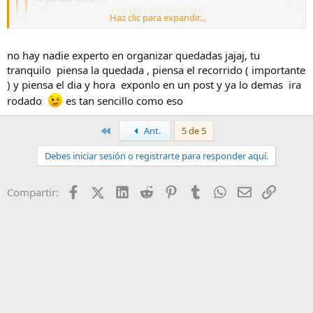
NO?
Haz clic para expandir...
Haz clic para expandir...
pues ya sabes organizala , prepara una ruta, dia , etc... y abre
Haz clic para expandir...
no hay nadie experto en organizar quedadas jajaj, tu
un post para ke la gente se apunte :
tranquilo piensa la quedada , piensa el recorrido ( importante
Yo soy muy malo, para eso. Pero si quereis podemos hacer la ruta
) y piensa el dia y hora exponlo en un post y ya lo demas ira
"EL MADRID DE LOS AUSTRIAS"
rodado
es tan sencillo como eso
Primero
Ant.
5 de 5
Debes iniciar sesión o registrarte para responder aquí.
Facebook
X (Twitter)
LinkedIn
Reddit
Pinterest
Tumblr
WhatsApp
Email
Enlace
Compartir: