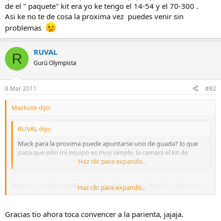
de el " paquete" kit era yo ke tengo el 14-54 y el 70-300 .
Asi ke no te de cosa la proxima vez puedes venir sin
problemas
RUVAL
R
Gurú Olympista
8 Mar 2011
#82
Mackote dijo:
RUVAL dijo:
Mack para la proxima puede apuntarse uno de guada? lo que
pasa que jolin mi equipo es muy simple, la camara el kit de
objetivos del paquete y un filtro normal
Haz clic para expandir...
claro que puedes apañero , da igual como sea el equipo el caso es
Haz clic para expandir...
compartir conocimientos y aficcion , en esta quedada que hicimos
el unico que tenia un equipo que se saliera de los de el " paquete"
kit era yo ke tengo el 14-54 y el 70-300 .
Gracias tio ahora toca convencer a la parienta, jajaja.