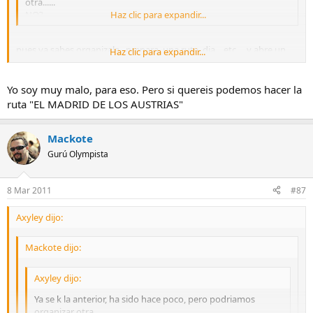
otra......
NO?
Haz clic para expandir...
pues ya sabes organizala , prepara una ruta, dia , etc... y abre un
Haz clic para expandir...
post para ke la gente se apunte :
Yo soy muy malo, para eso. Pero si quereis podemos hacer la
ruta "EL MADRID DE LOS AUSTRIAS"
Mackote
Gurú Olympista
8 Mar 2011
#87
Axyley dijo:
Mackote dijo:
Axyley dijo:
Ya se k la anterior, ha sido hace poco, pero podriamos
organizar otra......