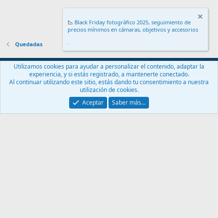
📉
Black Friday fotográfico 2025, seguimiento de
precios mínimos en cámaras, objetivos y accesorios
.
Quedadas
Español (ES)
Utilizamos cookies para ayudar a personalizar el contenido, adaptar la
experiencia, y si estás registrado, a mantenerte conectado.
Contáctanos
Términos y reglas
Política de privacidad
Ayuda
Al continuar utilizando este sitio, estás dando tu consentimiento a nuestra
Inicio
R
utilización de cookies.
S
S
Aceptar
Saber más…
®
Community platform by XenForo
© 2010-2024 XenForo Ltd.