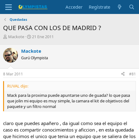
Acceder
Regístrate
Quedadas
QUE PASA CON LOS DE MADRID ?
I
F
Mackote
21 Ene 2011
n
e
i
c
Mackote
c
h
Gurú Olympista
i
a
a
d
d
e
8 Mar 2011
#81
o
i
r
n
RUVAL dijo:
d
i
e
c
Mack para la proxima puede apuntarse uno de guada? lo que pasa
l
i
que jolin mi equipo es muy simple, la camara el kit de objetivos del
t
o
paquete y un filtro normal
e
m
a
claro que puedes apañero , da igual como sea el equipo el
caso es compartir conocimientos y aficcion , en esta quedada
que hicimos el unico que tenia un equipo que se saliera de los