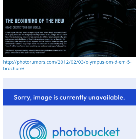
http://photorumors.com/2012/02/03/olympus-om-d-em-5-
brochure/