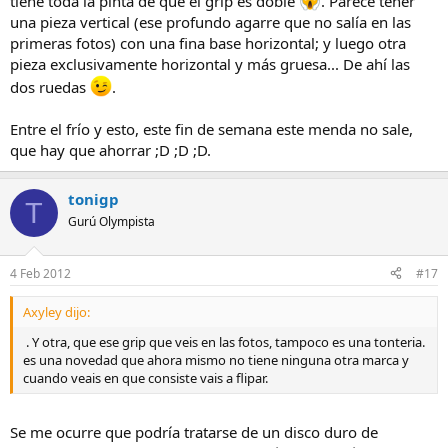
tiene toda la pinta de que el grip es doble
. Parece tener
una pieza vertical (ese profundo agarre que no salía en las
primeras fotos) con una fina base horizontal; y luego otra
pieza exclusivamente horizontal y más gruesa... De ahí las
dos ruedas
.
Entre el frío y esto, este fin de semana este menda no sale,
que hay que ahorrar ;D ;D ;D.
tonigp
T
Gurú Olympista
4 Feb 2012
#17
Axyley dijo:
. Y otra, que ese grip que veis en las fotos, tampoco es una tonteria.
es una novedad que ahora mismo no tiene ninguna otra marca y
cuando veais en que consiste vais a flipar.
Se me ocurre que podría tratarse de un disco duro de