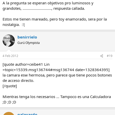
A la pregunta se esperan objetivos pro luminosos y
grandotes, ............................, respuesta callada.
Estos me tienen mareado, pero toy enamorado, sera por la
nostalgia. :'(
benirrielo
Gurú Olympista
4 Feb 2012
#19
[quote author=ceibe41 Lin
=topic=15339.msg136744#msg136744 date=1328364395]
la camara esw hermosa, pero parece que tiene pocos botones
de acceso directo.
[/quote]
Mientras tenga los necesarios ... Tampoco es una Calculadora
;D ;D ;D
galavardo