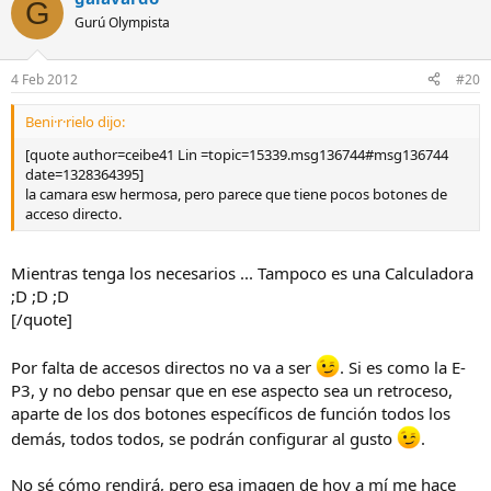
G
Gurú Olympista
4 Feb 2012
#20
Beni·r·rielo dijo:
[quote author=ceibe41 Lin =topic=15339.msg136744#msg136744
date=1328364395]
la camara esw hermosa, pero parece que tiene pocos botones de
acceso directo.
Mientras tenga los necesarios ... Tampoco es una Calculadora
;D ;D ;D
[/quote]
Por falta de accesos directos no va a ser
. Si es como la E-
P3, y no debo pensar que en ese aspecto sea un retroceso,
aparte de los dos botones específicos de función todos los
demás, todos todos, se podrán configurar al gusto
.
No sé cómo rendirá, pero esa imagen de hoy a mí me hace