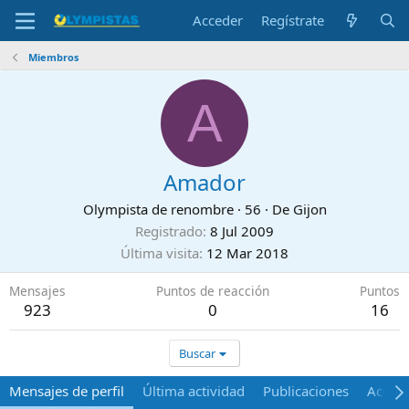
Acceder
Regístrate
Miembros
A
Amador
Olympista de renombre
·
56
·
De
Gijon
Registrado
8 Jul 2009
Última visita
12 Mar 2018
Mensajes
Puntos de reacción
Puntos
923
0
16
Buscar
Mensajes de perfil
Última actividad
Publicaciones
Acerca