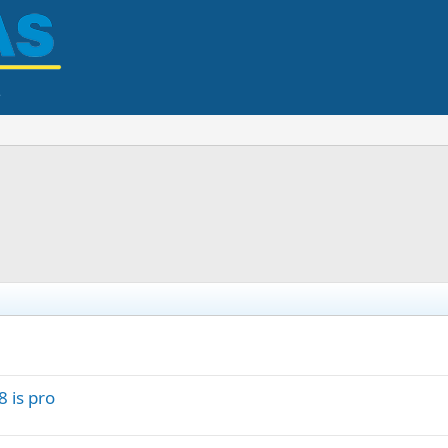
 is pro