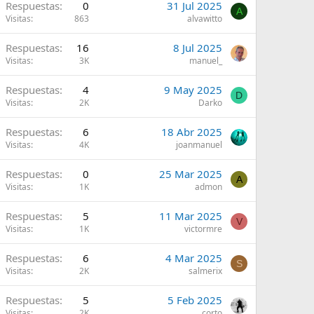
Respuestas
0
31 Jul 2025
A
Visitas
863
alvawitto
Respuestas
16
8 Jul 2025
Visitas
3K
manuel_
Respuestas
4
9 May 2025
D
Visitas
2K
Darko
Respuestas
6
18 Abr 2025
Visitas
4K
joanmanuel
Respuestas
0
25 Mar 2025
A
Visitas
1K
admon
Respuestas
5
11 Mar 2025
V
Visitas
1K
victormre
Respuestas
6
4 Mar 2025
S
Visitas
2K
salmerix
Respuestas
5
5 Feb 2025
Visitas
2K
corto