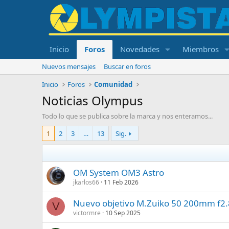
Inicio
Foros
Novedades
Miembros
Nuevos mensajes
Buscar en foros
Inicio
Foros
Comunidad
Noticias Olympus
Todo lo que se publica sobre la marca y nos enteramos...
1
2
3
…
13
Sig.
OM System OM3 Astro
jkarlos66
11 Feb 2026
Nuevo objetivo M.Zuiko 50 200mm f2.8
V
victormre
10 Sep 2025