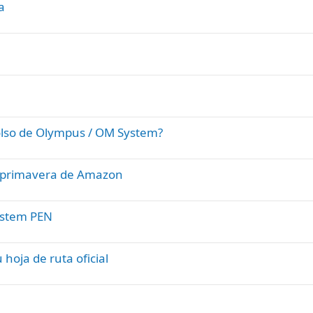
a
olso de Olympus / OM System?
de primavera de Amazon
ystem PEN
oja de ruta oficial