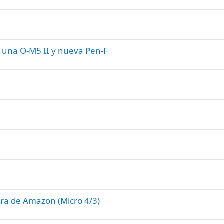
a una O-M5 II y nueva Pen-F
1
era de Amazon (Micro 4/3)