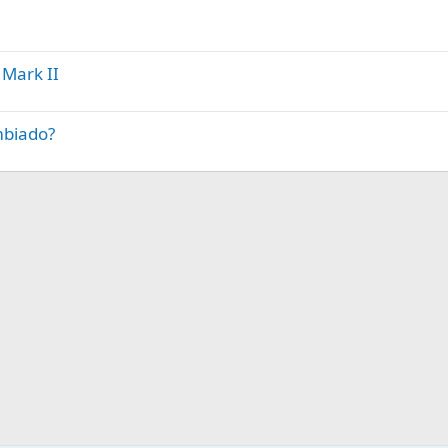
Mark II
mbiado?