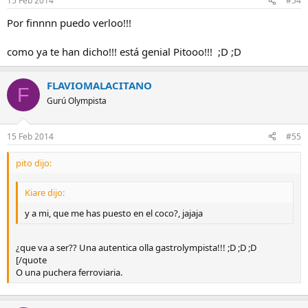
15 Feb 2014
#54
Por finnnn puedo verloo!!!
como ya te han dicho!!! está genial Pitooo!!! ;D ;D
FLAVIOMALACITANO
F
Gurú Olympista
15 Feb 2014
#55
pito dijo:
Kiare dijo:
y a mi, que me has puesto en el coco?, jajaja
¿que va a ser?? Una autentica olla gastrolympista!!! ;D ;D ;D
[/quote
O una puchera ferroviaria.