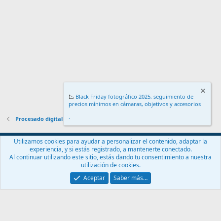
📉
Black Friday fotográfico 2025, seguimiento de
precios mínimos en cámaras, objetivos y accesorios
.
Procesado digital
Español (ES)
Utilizamos cookies para ayudar a personalizar el contenido, adaptar la
experiencia, y si estás registrado, a mantenerte conectado.
Contáctanos
Términos y reglas
Política de privacidad
Ayuda
Al continuar utilizando este sitio, estás dando tu consentimiento a nuestra
Inicio
R
utilización de cookies.
S
S
Aceptar
Saber más…
®
Community platform by XenForo
© 2010-2024 XenForo Ltd.