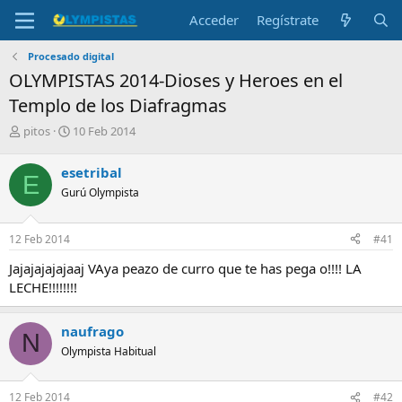
Acceder
Regístrate
Procesado digital
OLYMPISTAS 2014-Dioses y Heroes en el
Templo de los Diafragmas
I
F
pitos
10 Feb 2014
n
e
i
c
esetribal
E
c
h
Gurú Olympista
i
a
a
d
d
e
12 Feb 2014
#41
o
i
r
n
Jajajajajajaaj VAya peazo de curro que te has pega o!!!! LA
d
i
LECHE!!!!!!!!
e
c
l
i
t
o
naufrago
N
e
Olympista Habitual
m
a
12 Feb 2014
#42