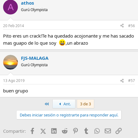
athos
A
Gurú Olympista
20 Feb 2014
#56
Pito eres un crack!Te ha quedado acojonante y me has sacado
mas guapo de lo que soy
,un abrazo
FJS-MALAGA
Gurú Olympista
13 Ago 2019
#57
buen grupo
Primero
Ant.
3 de 3
Debes iniciar sesión o registrarte para responder aquí.
Facebook
X (Twitter)
LinkedIn
Reddit
Pinterest
Tumblr
WhatsApp
Email
Enlace
Compartir: