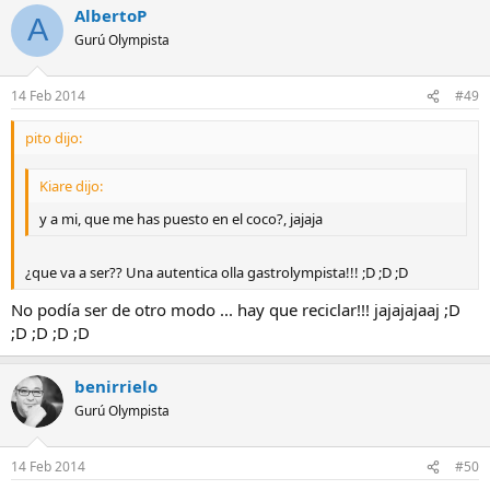
AlbertoP
A
Gurú Olympista
14 Feb 2014
#49
pito dijo:
Kiare dijo:
y a mi, que me has puesto en el coco?, jajaja
¿que va a ser?? Una autentica olla gastrolympista!!! ;D ;D ;D
No podía ser de otro modo ... hay que reciclar!!! jajajajaaj ;D
;D ;D ;D ;D
benirrielo
Gurú Olympista
14 Feb 2014
#50