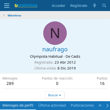
Acceder
Regístrate
Miembros
N
naufrago
Olympista Habitual
·
De
Cadiz
Registrado
23 Abr 2012
Última visita
8 Dic 2019
Mensajes
Puntos de reacción
Puntos
289
0
16
Buscar
Mensajes de perfil
Última actividad
Publicaciones
Acerca