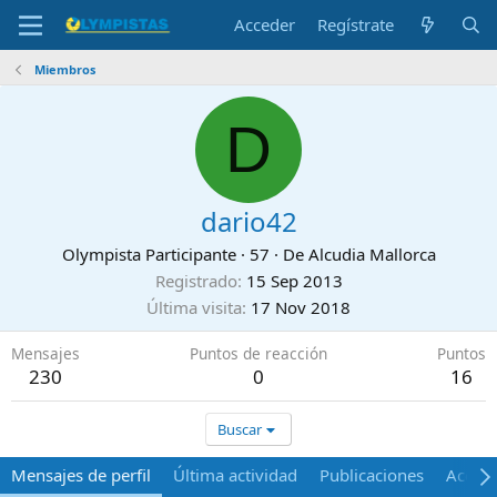
Acceder
Regístrate
Miembros
D
dario42
Olympista Participante
·
57
·
De
Alcudia Mallorca
Registrado
15 Sep 2013
Última visita
17 Nov 2018
Mensajes
Puntos de reacción
Puntos
230
0
16
Buscar
Mensajes de perfil
Última actividad
Publicaciones
Acerca