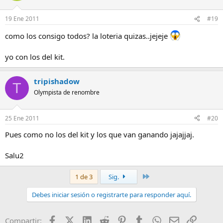
19 Ene 2011
#19
como los consigo todos? la loteria quizas..jejeje
yo con los del kit.
tripishadow
T
Olympista de renombre
25 Ene 2011
#20
Pues como no los del kit y los que van ganando jajajjaj.
Salu2
Último
1 de 3
Sig.
Debes iniciar sesión o registrarte para responder aquí.
Facebook
X (Twitter)
LinkedIn
Reddit
Pinterest
Tumblr
WhatsApp
Email
Enlace
Compartir: