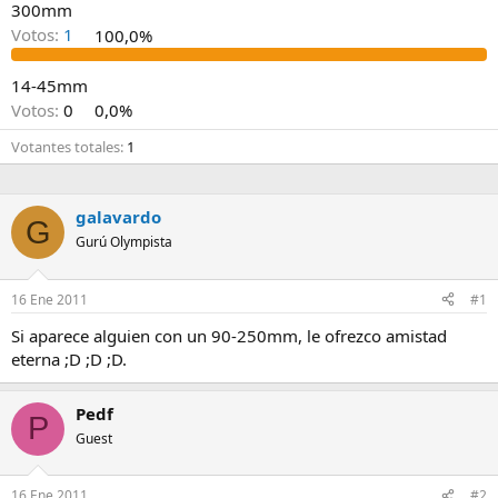
300mm
Votos:
1
100,0%
14-45mm
Votos:
0
0,0%
Votantes totales
1
galavardo
G
Gurú Olympista
16 Ene 2011
#1
Si aparece alguien con un 90-250mm, le ofrezco amistad
eterna ;D ;D ;D.
Pedf
P
Guest
16 Ene 2011
#2