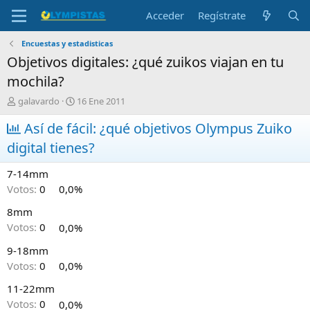
Acceder
Regístrate
Encuestas y estadisticas
Objetivos digitales: ¿qué zuikos viajan en tu
mochila?
I
F
galavardo
16 Ene 2011
n
e
i
Así de fácil: ¿qué objetivos Olympus Zuiko
c
c
h
digital tienes?
i
a
a
d
7-14mm
d
e
o
i
Votos:
0
0,0%
r
n
8mm
d
i
e
c
Votos:
0
0,0%
l
i
9-18mm
t
o
e
Votos:
0
0,0%
m
a
11-22mm
Votos:
0
0,0%