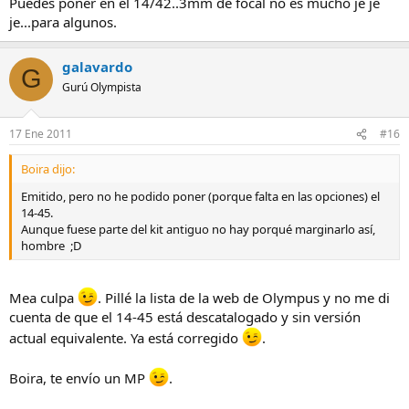
Puedes poner en el 14/42..3mm de focal no es mucho je je
je...para algunos.
galavardo
G
Gurú Olympista
17 Ene 2011
#16
Boira dijo:
Emitido, pero no he podido poner (porque falta en las opciones) el
14-45.
Aunque fuese parte del kit antiguo no hay porqué marginarlo así,
hombre ;D
Mea culpa
. Pillé la lista de la web de Olympus y no me di
cuenta de que el 14-45 está descatalogado y sin versión
actual equivalente. Ya está corregido
.
Boira, te envío un MP
.