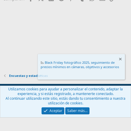
📉
Black Friday fotográfico 2025, seguimiento de
precios mínimos en cámaras, objetivos y accesorios
.
Encuestas y estadisticas
Español (ES)
Utilizamos cookies para ayudar a personalizar el contenido, adaptar la
experiencia, y si estás registrado, a mantenerte conectado.
Contáctanos
Términos y reglas
Política de privacidad
Ayuda
Al continuar utilizando este sitio, estás dando tu consentimiento a nuestra
Inicio
R
utilización de cookies.
S
S
Aceptar
Saber más…
®
Community platform by XenForo
© 2010-2024 XenForo Ltd.