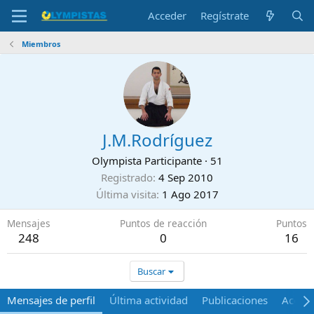
Acceder
Regístrate
Miembros
J.M.Rodríguez
Olympista Participante
·
51
Registrado
4 Sep 2010
Última visita
1 Ago 2017
Mensajes
Puntos de reacción
Puntos
248
0
16
Buscar
Mensajes de perfil
Última actividad
Publicaciones
Acerca