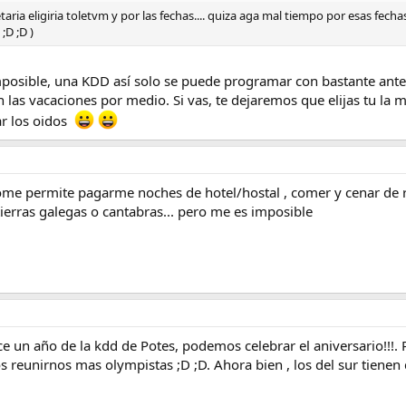
aria eligiria toletvm y por las fechas.... quiza aga mal tiempo por esas fech
;D ;D )
mposible, una KDD así solo se puede programar con bastante ante
 las vacaciones por medio. Si vas, te dejaremos que elijas tu la 
r los oidos
ome permite pagarme noches de hotel/hostal , comer y cenar de re
ierras galegas o cantabras... pero me es imposible
ce un año de la kdd de Potes, podemos celebrar el aniversario!!!.
s reunirnos mas olympistas ;D ;D. Ahora bien , los del sur tienen 