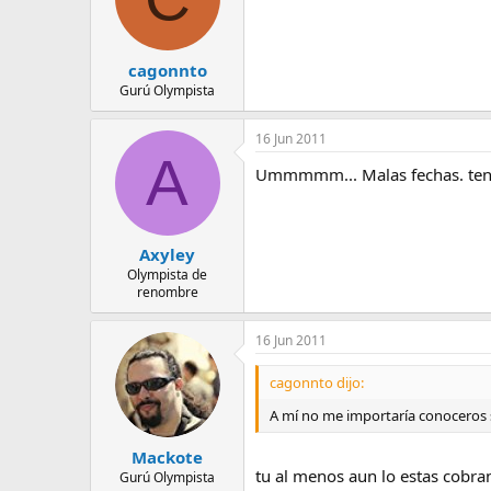
cagonnto
Gurú Olympista
16 Jun 2011
A
Ummmmm... Malas fechas. tengo 
Axyley
Olympista de
renombre
16 Jun 2011
cagonnto dijo:
A mí no me importaría conoceros 
Mackote
tu al menos aun lo estas cobra
Gurú Olympista