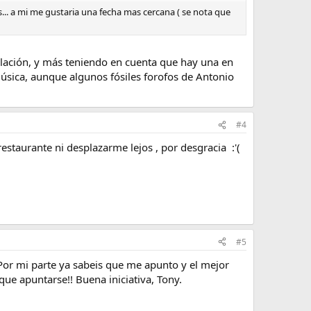
as... a mi me gustaria una fecha mas cercana ( se nota que
lación, y más teniendo en cuenta que hay una en
música, aunque algunos fósiles forofos de Antonio
#4
staurante ni desplazarme lejos , por desgracia :'(
#5
 Por mi parte ya sabeis que me apunto y el mejor
que apuntarse!! Buena iniciativa, Tony.