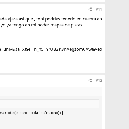
#11
alajara asi que , toni podrias tenerlo en cuenta en
. yo ya tengo en mi poder mapas de pistas
rce=univ&sa=X&ei=n_n5TYrUBZK3hAegzom0Aw&ved
#12
akrote,(el paro no da "pa"mucho) :-[