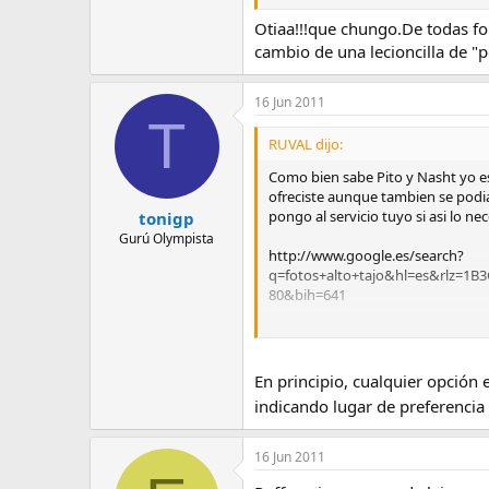
Otiaa!!!que chungo.De todas fo
cambio de una lecioncilla de "po
16 Jun 2011
T
RUVAL dijo:
Como bien sabe Pito y Nasht yo es
ofreciste aunque tambien se podia
pongo al servicio tuyo si asi lo nec
tonigp
Gurú Olympista
http://www.google.es/search?
q=fotos+alto+tajo&hl=es&rlz
80&bih=641
Aun asi ire a esta kdd sea cual sea
En principio, cualquier opción 
indicando lugar de preferencia 
16 Jun 2011