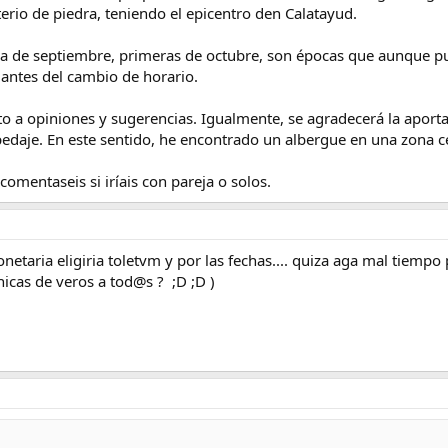
erio de piedra, teniendo el epicentro den Calatayud.
na de septiembre, primeras de octubre, son épocas que aunque pu
 antes del cambio de horario.
rto a opiniones y sugerencias. Igualmente, se agradecerá la apor
edaje. En este sentido, he encontrado un albergue en una zona c
comentaseis si iríais con pareja o solos.
netaria eligiria toletvm y por las fechas.... quiza aga mal tiempo
icas de veros a tod@s ? ;D ;D )