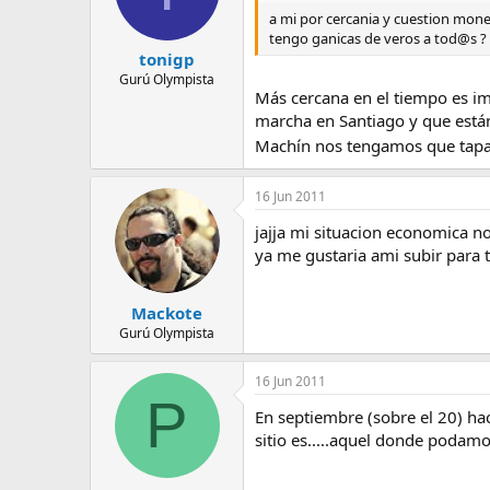
a mi por cercania y cuestion monet
tengo ganicas de veros a tod@s ? 
tonigp
Gurú Olympista
Más cercana en el tiempo es i
marcha en Santiago y que están
Machín nos tengamos que tapa
16 Jun 2011
jajja mi situacion economica n
ya me gustaria ami subir para t
Mackote
Gurú Olympista
16 Jun 2011
P
En septiembre (sobre el 20) ha
sitio es.....aquel donde podamo