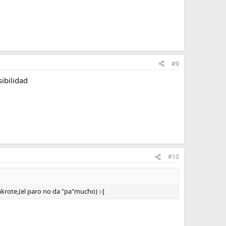
#9
ibilidad
#10
rote,(el paro no da "pa"mucho) :-[