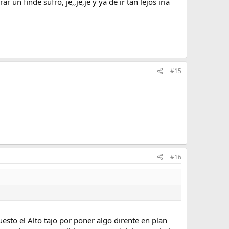
n finde sufro, je,,je,je y ya de ir tan lejos iría
#15
#16
uesto el Alto tajo por poner algo dirente en plan