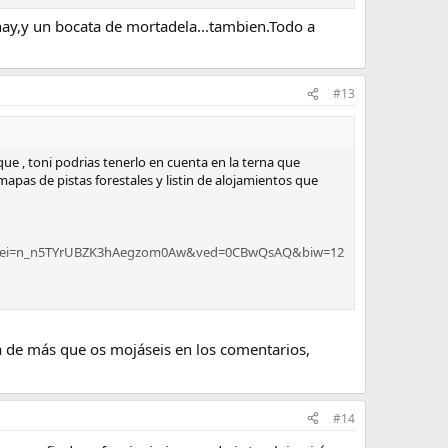
hay,y un bocata de mortadela...tambien.Todo a
#13
ue , toni podrias tenerlo en cuenta en la terna que
apas de pistas forestales y listin de alojamientos que
=X&ei=n_n5TYrUBZK3hAegzom0Aw&ved=0CBwQsAQ&biw=12
ría de más que os mojáseis en los comentarios,
#14