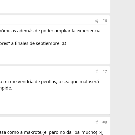
#6
nómicas además de poder ampliar la experiencia
ibres" a finales de septiembre ;D
#7
a mi me vendría de perillas, o sea que maloserá
mpide.
#8
asa como a makrote,(el paro no da "pa"mucho) :-[