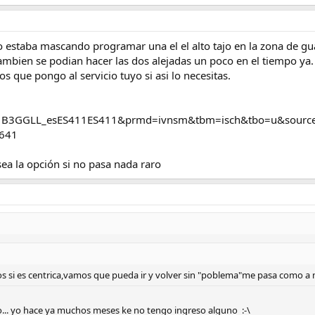
 estaba mascando programar una el el alto tajo en la zona de guad
tambien se podian hacer las dos alejadas un poco en el tiempo ya
tos que pongo al servicio tuyo si asi lo necesitas.
lz=1B3GGLL_esES411ES411&prmd=ivnsm&tbm=isch&tbo=u&sou
641
 sea la opción si no pasa nada raro
s si es centrica,vamos que pueda ir y volver sin "poblema"me pasa como a m
o... yo hace ya muchos meses ke no tengo ingreso alguno :-\