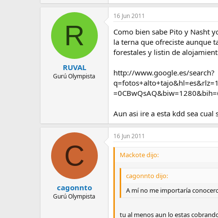
16 Jun 2011
R
Como bien sabe Pito y Nasht yo
la terna que ofreciste aunque 
forestales y listin de alojamien
RUVAL
http://www.google.es/search?
Gurú Olympista
q=fotos+alto+tajo&hl=es&r
=0CBwQsAQ&biw=1280&bih=
Aun asi ire a esta kdd sea cual
16 Jun 2011
C
Mackote dijo:
cagonnto dijo:
cagonnto
A mí no me importaría conocero
Gurú Olympista
tu al menos aun lo estas cobrand