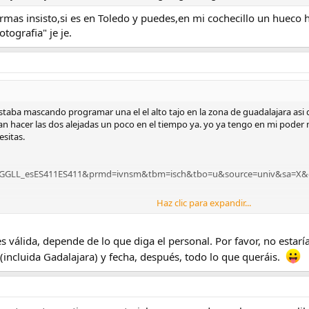
rmas insisto,si es en Toledo y puedes,en mi cochecillo un hueco 
tografia" je je.
taba mascando programar una el el alto tajo en la zona de guadalajara asi q
n hacer las dos alejadas un poco en el tiempo ya. yo ya tengo en mi poder m
esitas.
=1B3GGLL_esES411ES411&prmd=ivnsm&tbm=isch&tbo=u&source=univ&sa
Haz clic para expandir...
 la opción si no pasa nada raro
es válida, depende de lo que diga el personal. Por favor, no esta
(incluida Gadalajara) y fecha, después, todo lo que queráis.