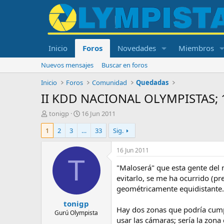
Inicio
Foros
Novedades
Miembros
Nuevos mensajes
Buscar en foros
Inicio
Foros
Comunidad
Quedadas
II KDD NACIONAL OLYMPISTAS; 1
I
F
tonigp
16 Jun 2011
n
e
1
2
3
…
33
Sig.
i
c
c
h
i
a
16 Jun 2011
a
d
T
d
e
"Maloserá" que esta gente del 
o
i
evitarlo, se me ha ocurrido (p
r
n
geométricamente equidistante.
d
i
tonigp
e
c
Hay dos zonas que podría cumpl
l
i
Gurú Olympista
usar las cámaras; sería la zona
t
o