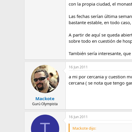
e
con la propia ciudad, el monast
m
a
Las fechas serían última sema
bastante estable, en todo caso,
A partir de aquí se queda abie
sobre todo en cuestión de hosp
También sería interesante, que 
16 Jun 2011
a mi por cercania y cuestion mo
cercana ( se nota que tengo gan
Mackote
Gurú Olympista
16 Jun 2011
T
Mackote dijo: